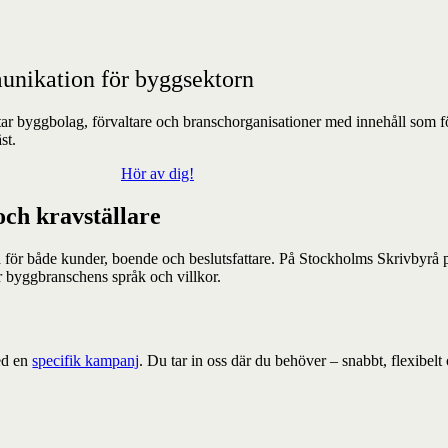
munikation för byggsektorn
r byggbolag, förvaltare och branschorganisationer med innehåll som förk
st.
Hör av dig!
ch kravställare
a för både kunder, boende och beslutsfattare.
På Stockholms Skrivbyrå pr
för byggbranschens språk och villkor.
med en
specifik kampanj
.
Du tar in oss där du behöver – snabbt, flexibelt 