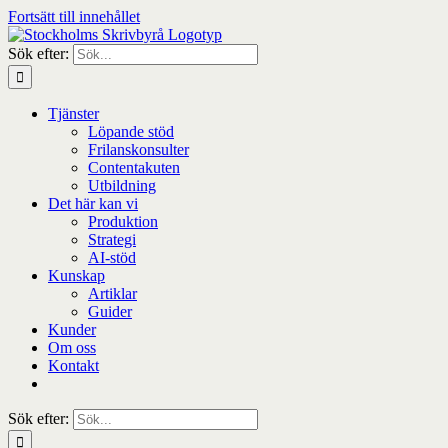
Fortsätt till innehållet
Sök efter:
Tjänster
Löpande stöd
Frilanskonsulter
Contentakuten
Utbildning
Det här kan vi
Produktion
Strategi
AI-stöd
Kunskap
Artiklar
Guider
Kunder
Om oss
Kontakt
Sök efter: