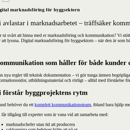
gital marknadsföring för byggsektorn
i avlastar i marknadsarbetet – träffsäker kom
r ni svårt att hinna med er marknadsföring och kommunikation? Vi stötta
er att lyssna. Digital marknadsföring för byggsektorn – när den är som bä
ommunikation som håller för både kunder o
ån nya regler till teknisk dokumentation – vi gör tunga ämnen begriplig
ormationssidor, utbildningsmaterial och rörligt – alltid med förståelse 
i förstår byggprojektens rytm
land behöver du ett
komplett kommunikationsteam
, ibland bara hjälp 
får tillgång till experter som är vana vid att samarbeta med:
marknadschefer utan tid att producera
sakkunniga som behöver hjälp att nå ut