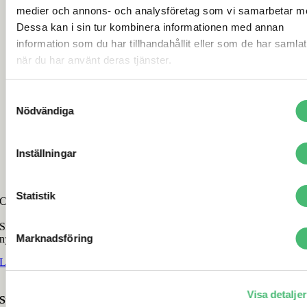
medier och annons- och analysföretag som vi samarbetar m
Dessa kan i sin tur kombinera informationen med annan
information som du har tillhandahållit eller som de har samlat
när du har använt deras tjänster.
Samtyckesval
Nödvändiga
Inställningar
Statistik
Content med AI
Snabba upp produktionen med AI, skapa egen GPT eller samla på er
Marknadsföring
ny kunskap om att skriva med AI.
Läs mer om att skriva med AI »
Fler tjänster som rör produktion
Visa detaljer
Strategi & Rådgivning