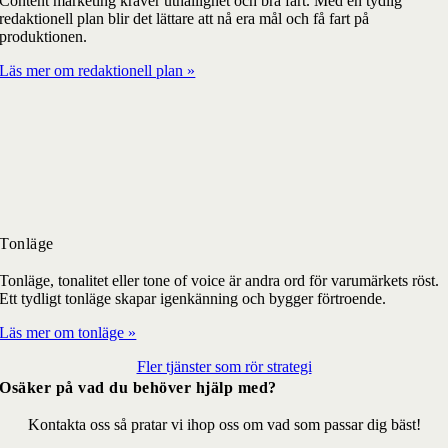
Content marketing kräver uthållighet och bra fart. Med en tydlig
redaktionell plan blir det lättare att nå era mål och få fart på
produktionen.
Läs mer om redaktionell plan »
Tonläge
Tonläge, tonalitet eller tone of voice är andra ord för varumärkets röst.
Ett tydligt tonläge skapar igenkänning och bygger förtroende.
Läs mer om tonläge »
Fler tjänster som rör strategi
Osäker på vad du behöver hjälp med?
Kontakta oss så pratar vi ihop oss om vad som passar dig bäst!