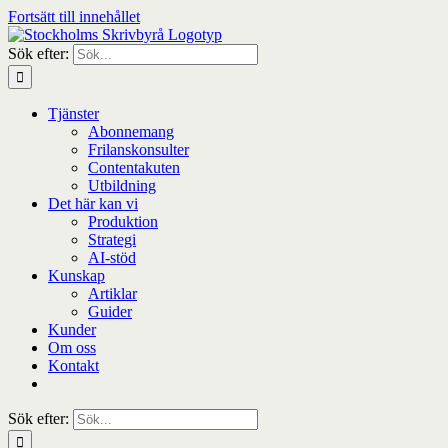
Fortsätt till innehållet
Sök efter:
Tjänster
Abonnemang
Frilanskonsulter
Contentakuten
Utbildning
Det här kan vi
Produktion
Strategi
AI-stöd
Kunskap
Artiklar
Guider
Kunder
Om oss
Kontakt
Sök efter: