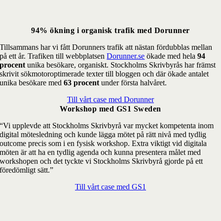
94% ökning i organisk trafik med Dorunner
Tillsammans har vi fått Dorunners trafik att nästan fördubblas mellan
på ett år. Trafiken till webbplatsen
Dorunner.se
ökade med hela
94
procent
unika besökare, organiskt. Stockholms Skrivbyrås har främst
skrivit sökmotoroptimerade texter till bloggen och där ökade antalet
unika besökare med
63 procent
under första halvåret.
Till vårt case med Dorunner
Workshop med GS1 Sweden
“Vi upplevde att Stockholms Skrivbyrå var mycket kompetenta inom
digital mötesledning och kunde lägga mötet på rätt nivå med tydlig
outcome precis som i en fysisk workshop. Extra viktigt vid digitala
möten är att ha en tydlig agenda och kunna presentera målet med
workshopen och det tyckte vi Stockholms Skrivbyrå gjorde på ett
föredömligt sätt.”
Till vårt case med GS1