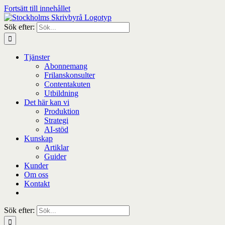
Fortsätt till innehållet
Sök efter:
Tjänster
Abonnemang
Frilanskonsulter
Contentakuten
Utbildning
Det här kan vi
Produktion
Strategi
AI-stöd
Kunskap
Artiklar
Guider
Kunder
Om oss
Kontakt
Sök efter: