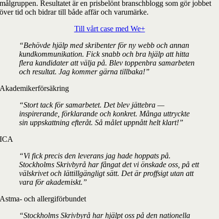
målgruppen. Resultatet är en prisbelönt branschblogg som gör jobbet
över tid och bidrar till både affär och varumärke.
Till vårt case med We+
“Behövde hjälp med skribenter för ny webb och annan
kundkommunikation. Fick snabb och bra hjälp att hitta
flera kandidater att välja på. Blev toppenbra samarbeten
och resultat. Jag kommer gärna tillbaka!”
Akademikerförsäkring
“Stort tack för samarbetet. Det blev jättebra —
inspirerande, förklarande och konkret. Många uttryckte
sin uppskattning efteråt. Så målet uppnått helt klart!”
ICA
“Vi fick precis den leverans jag hade hoppats på.
Stockholms Skrivbyrå har fångat det vi önskade oss, på ett
välskrivet och lättillgängligt sätt. Det är proffsigt utan att
vara för akademiskt.”
Astma- och allergiförbundet
“Stockholms Skrivbyrå har hjälpt oss på den nationella