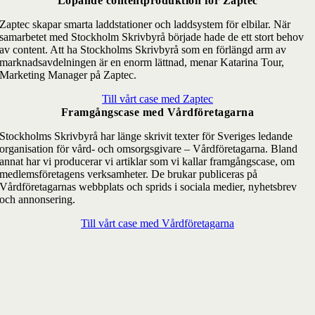
Löpande contentproduktion för Zaptec
Zaptec skapar smarta laddstationer och laddsystem för elbilar. När
samarbetet med Stockholm Skrivbyrå började hade de ett stort behov
av content. Att ha Stockholms Skrivbyrå som en förlängd arm av
marknadsavdelningen är en enorm lättnad, menar Katarina Tour,
Marketing Manager på Zaptec.
Till vårt case med Zaptec
Framgångscase med Vårdföretagarna
Stockholms Skrivbyrå har länge skrivit texter för Sveriges ledande
organisation för vård- och omsorgsgivare – Vårdföretagarna. Bland
annat har vi producerar vi artiklar som vi kallar framgångscase, om
medlemsföretagens verksamheter. De brukar publiceras på
Vårdföretagarnas webbplats och sprids i sociala medier, nyhetsbrev
och annonsering.
Till vårt case med Vårdföretagarna