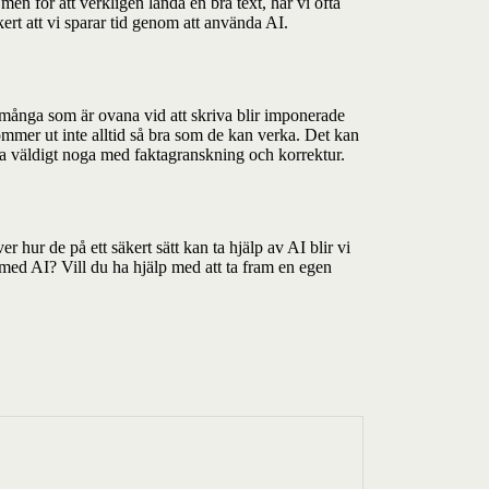
en för att verkligen landa en bra text, har vi ofta
äkert att vi sparar tid genom att använda AI.
t många som är ovana vid att skriva blir imponerade
kommer ut inte alltid så bra som de kan verka. Det kan
vara väldigt noga med faktagranskning och korrektur.
hur de på ett säkert sätt kan ta hjälp av AI blir vi
 med AI? Vill du ha hjälp med att ta fram en egen