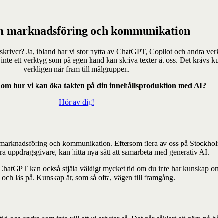
m marknadsföring och kommunikation
kriver? Ja, ibland har vi stor nytta av ChatGPT, Copilot och andra verkty
 inte ett verktyg som på egen hand kan skriva texter åt oss. Det krävs ku
verkligen når fram till målgruppen.
r om hur vi kan öka takten på din innehållsproduktion med AI?
Hör av dig!
d marknadsföring och kommunikation. Eftersom flera av oss på Stockhol
a uppdragsgivare, kan hitta nya sätt att samarbeta med generativ AI.
om ChatGPT kan också stjäla väldigt mycket tid om du inte har kunskap o
äna och läs på. Kunskap är, som så ofta, vägen till framgång.