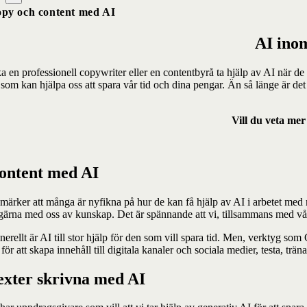
py och content med AI
AI ino
a en professionell copywriter eller en contentbyrå ta hjälp av AI när de s
som kan hjälpa oss att spara vår tid och dina pengar. Än så länge är det
Vill du veta me
ontent med AI
 märker att många är nyfikna på hur de kan få hjälp av AI i arbetet me
 gärna med oss av kunskap. Det är spännande att vi, tillsammans med vår
nerellt är AI till stor hjälp för den som vill spara tid. Men, verktyg s
för att skapa innehåll till digitala kanaler och sociala medier, testa, tr
exter skrivna med AI