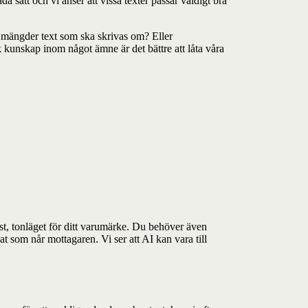
åda sätt och vi anser att vissa texter passar väldigt bra
a mängder text som ska skrivas om? Eller
 kunskap inom något ämne är det bättre att låta våra
st, tonläget för ditt varumärke. Du behöver även
t som når mottagaren. Vi ser att AI kan vara till