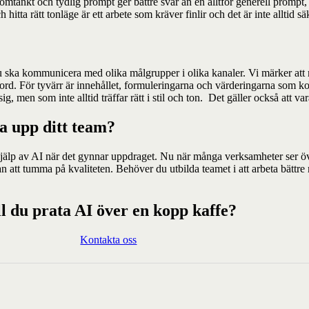
mtänkt och tydlig prompt ger bättre svar än en alltför generell prompt, m
hitta rätt tonläge är ett arbete som kräver finlir och det är inte alltid s
r du ska kommunicera med olika målgrupper i olika kanaler. Vi märker at
ra ord. För tyvärr är innehållet, formuleringarna och värderingarna som 
g, men som inte alltid träffar rätt i stil och ton. Det gäller också att 
ra upp ditt team?
älp av AI när det gynnar uppdraget. Nu när många verksamheter ser över 
 att tumma på kvaliteten. Behöver du utbilda teamet i att arbeta bättre
ll du prata AI över en kopp kaffe?
Kontakta oss