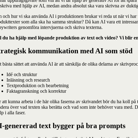
har uppdragsgivare som vill att vi tar hjälp av generativ AI för att spara t
t skriva med hjälp av AI, medan andra absolut ska vara skrivna av duktig
 och hur vi ska använda AI i produktionen brukar vi reda ut när vi har 
odukttexter som alla ska ha samma struktur? Då kan AI vara ett intressan
pywriters genomföra intervjuerna och skriva texterna.
ll du ha hjälp med löpande produktion av text och video? Vi blir e
trategisk kommunikation med AI som stöd
 bästa sättet att använda AI är att särskilja de olika delarna av skrivproc
Idé och struktur
Inläsning och research
Textproduktion och bearbetning
Faktagranskning och korrektur
r att kunna arbeta i de här olika faserna av skrivandet bör du ha koll p
ndera över vad texten ska berätta och vad som inte behöver vara med. De 
lp i alla faser.
I-genererad text bygger på bra prompts