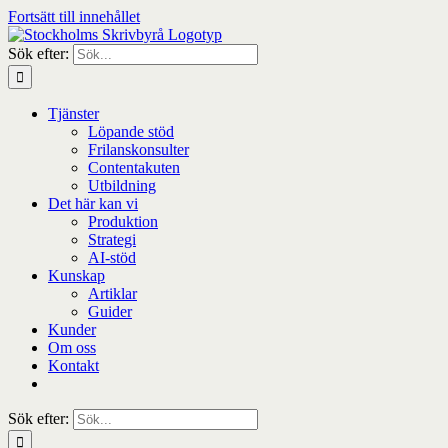
Fortsätt till innehållet
Sök efter:
Tjänster
Löpande stöd
Frilanskonsulter
Contentakuten
Utbildning
Det här kan vi
Produktion
Strategi
AI-stöd
Kunskap
Artiklar
Guider
Kunder
Om oss
Kontakt
Sök efter: