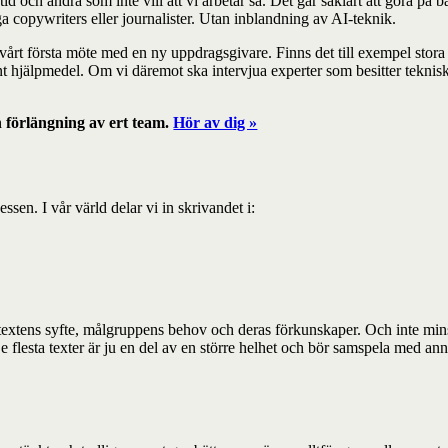
id och andra som inte vill att vi arbetar så. Det går såklart att göra på b
a copywriters eller journalister. Utan inblandning av AI-teknik.
vårt första möte med en ny uppdragsgivare. Finns det till exempel stor
t hjälpmedel. Om vi däremot ska intervjua experter som besitter teknisk
n förlängning av ert team.
Hör av dig »
essen. I vår värld delar vi in skrivandet i:
å textens syfte, målgruppens behov och deras förkunskaper. Och inte min
flesta texter är ju en del av en större helhet och bör samspela med anna