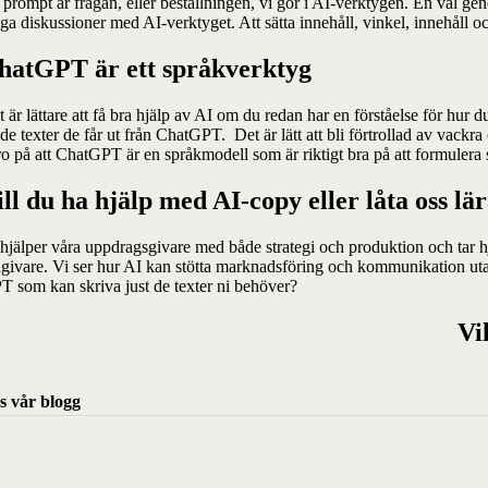
prompt är frågan, eller beställningen, vi gör i AI-verktygen. En väl geno
ga diskussioner med AI-verktyget. Att sätta innehåll, vinkel, innehåll och 
hatGPT är ett språkverktyg
t är lättare att få bra hjälp av AI om du redan har en förståelse för hu
 de texter de får ut från ChatGPT. Det är lätt att bli förtrollad av vack
o på att ChatGPT är en språkmodell som är riktigt bra på att formulera si
ill du ha hjälp med AI-copy eller låta oss lä
 hjälper våra uppdragsgivare med både strategi och produktion och tar hj
dgivare. Vi ser hur AI kan stötta marknadsföring och kommunikation utan
T som kan skriva just de texter ni behöver?
Vi
s vår blogg