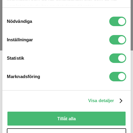
samlat in när du har använt deras tjänster.
Samtyckesval
Nödvändiga
Inställningar
Statistik
Vi är proffs på
Marknadsföring
pressmeddelanden
Ett pressmeddelande är ett ganska
Visa detaljer
traditionellt sätt att kommunicera en
nyhet som rör ditt företag. Det kan
Tillåt alla
handla om lansering av en ny produkt,
sammanslagning med ett annat bolag