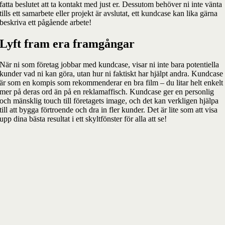
fatta beslutet att ta kontakt med just er. Dessutom behöver ni inte vänta
tills ett samarbete eller projekt är avslutat, ett kundcase kan lika gärna
beskriva ett pågående arbete!
Lyft fram era framgångar
När ni som företag jobbar med kundcase, visar ni inte bara potentiella
kunder vad ni kan göra, utan hur ni faktiskt har hjälpt andra. Kundcase
är som en kompis som rekommenderar en bra film – du litar helt enkelt
mer på deras ord än på en reklamaffisch. Kundcase ger en personlig
och mänsklig touch till företagets image, och det kan verkligen hjälpa
till att bygga förtroende och dra in fler kunder. Det är lite som att visa
upp dina bästa resultat i ett skyltfönster för alla att se!