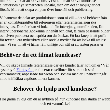
hittar rätt vinklar att skriva om. Visst kan man skriva kundcase
allteftersom nya samarbeten uppstår, men om det är möjligt är det
förstås bättre att skapa en plan över innehåll och publicering.
Vi hanterar de delar av produktionen som ni vill – det vi behöver från
er är kontaktuppgifter till referensen eller referenserna som ska
intervjuas. Därefter kan vi boka tid för intervju, genomföra den, låta
intervjupersonerna godkänna innehåll och citat, ta fram passande bilder
och även publicera och sprida om du önskar. Ett bra knep är att puffa
för texten i era nyhetsbrev eller sociala medier för att locka till att läsa
mer. Vi ser till att vi håller rätt tonläge och stil så att texten passar er!
Behöver du ett filmat kundcase?
Vill du skapa filmade referenscase där era kunder talar gott om er? Vår
systerbyrå
Filmbyrån
producerar casefilmer för stora och små
verksamheter, anpassade för webb och sociala medier. I paketet ingår
alltid träffsäkra captions till era kanaler.
Behöver du hjälp med kundcase?
Hör gärna av dig om du är nyfiken på hur kundcase kan stärka er web
och ert varumärke!