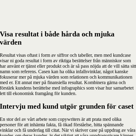
Visa resultat i både hårda och mjuka
värden
Resultat visas oftast i form av siffror och tabeller, men med kundcase
visar ni goda resultat i form av riktiga berättelser från människor som
har använt er tjänst eller produkt och är så pass nöjda att de vill sätta sit
namn som referens
.
Casen kan ha olika infallsvinklar, något kanske
fokuserar mer på mjuka värden som relationen och kommunikationen
med er. Ett annat mer på finansiella resultat. Kombinera gärna och
förstärk kundens berättelse med infographics som visar hur samarbetet
lett till ekonomisk framgång för kunden.
Intervju med kund utgör grunden för caset
En stor del av vårt arbete som copywriters är att prata med olika
personer för att inhämta fakta, få ökad förståelse, hitta spännande
vinklar och få underlag till citat. När vi skriver case på uppdrag av våra
kunder, om deras kunder, är det viktigt att våra uppdragsgivare känner