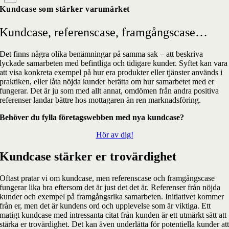
Kundcase som stärker varumärket
Kundcase, referenscase, framgångscase…
Det finns några olika benämningar på samma sak – att beskriva
lyckade samarbeten med befintliga och tidigare kunder. Syftet kan vara
att visa konkreta exempel på hur era produkter eller tjänster används i
praktiken, eller låta nöjda kunder berätta om hur samarbetet med er
fungerar. Det är ju som med allt annat, omdömen från andra positiva
referenser landar bättre hos mottagaren än ren marknadsföring.
Behöver du fylla företagswebben med nya kundcase?
Hör av dig!
Kundcase stärker er trovärdighet
Oftast pratar vi om kundcase, men referenscase och framgångscase
fungerar lika bra eftersom det är just det det är. Referenser från nöjda
kunder och exempel på framgångsrika samarbeten. Initiativet kommer
från er, men det är kundens ord och upplevelse som är viktiga. Ett
matigt kundcase med intressanta citat från kunden är ett utmärkt sätt att
stärka er trovärdighet. Det kan även underlätta för potentiella kunder at