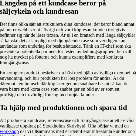
Längden på ett kundcase beror på
säljcykeln och kundresan
Det finns olika sätt att strukturera dina kundcase, det beror bland annat
på hur er webb ser ut i övrigt och var i köpresan kunden troligtvis
befinner sig när de läser texten. Är ni i en bransch med långa säljcykler
så kanske det är lämpligt med djupgående case som verkligen kan
användas som underlag för beslutsfattande. Tänk en IT-chef som ska
presentera potentiella partners för resten av ledningsgruppen, hen vill
nog ha mycket på fötterna och kunna exemplifiera med konkreta
framgångscase.
En komplex produkt beskriver du bäst med hjälp av tydliga exempel p
användning, och hur produkten har löst problem för andra. Är du
däremot i en bransch där köp sker genom snabbare beslut så kan det
vara bättre med korta case som snabbt ger en bild av er som ett
proffsigt och trovärdigt företag med nöjda kunder.
Ta hjälp med produktionen och spara tid
Att producera kundcase, referenscase och framgångscase är ett av våra
vanligaste uppdrag på Stockholms Skrivbyrå. Ofta börjar vi med en
workshop
där vi tillsammans med er identifierar intressanta kunder och