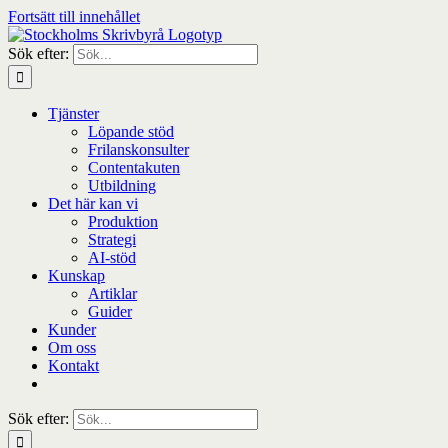
Fortsätt till innehållet
Sök efter:
Tjänster
Löpande stöd
Frilanskonsulter
Contentakuten
Utbildning
Det här kan vi
Produktion
Strategi
AI-stöd
Kunskap
Artiklar
Guider
Kunder
Om oss
Kontakt
Sök efter: