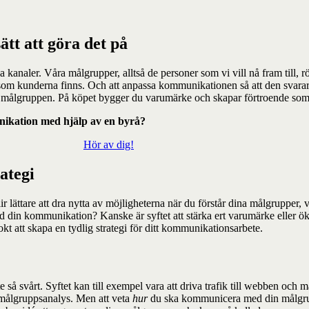
tt att göra det på
a kanaler. Våra målgrupper, alltså de personer som vi vill nå fram till, 
 som kunderna finns. Och att anpassa kommunikationen så att den svarar
med målgruppen. På köpet bygger du varumärke och skapar förtroende som 
nikation med hjälp av en byrå?
Hör av dig!
ategi
 lättare att dra nytta av möjligheterna när du förstår dina målgrupper, v
 med din kommunikation? Kanske är syftet att stärka ert varumärke eller
kt att skapa en tydlig strategi för ditt kommunikationsarbete.
 så svårt. Syftet kan till exempel vara att driva trafik till webben och 
 målgruppsanalys. Men att veta
hur
du ska kommunicera med din målgr