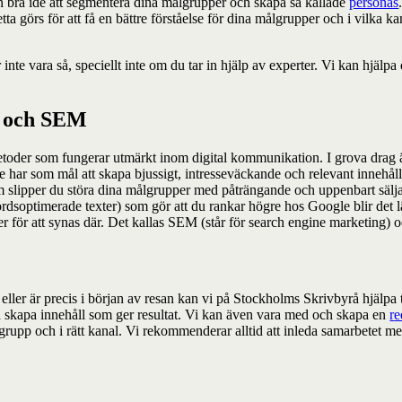
a en bra idé att segmentera dina målgrupper och skapa så kallade
personas
görs för att få en bättre förståelse för dina målgrupper och i vilka kana
te vara så, speciellt inte om du tar in hjälp av experter. Vi kan hjälpa 
O och SEM
oder som fungerar utmärkt inom digital kommunikation. I grova drag ä
ar som mål att skapa bjussigt, intresseväckande och relevant innehåll (t
lam slipper du störa dina målgrupper med påträngande och uppenbart säl
rdsoptimerade texter) som gör att du rankar högre hos Google blir det lätt
r för att synas där. Det kallas SEM (står för search engine marketing)
ller är precis i början av resan kan vi på Stockholms Skrivbyrå hjälpa 
r och skapa innehåll som ger resultat. Vi kan även vara med och skapa en
r
e
tt målgrupp och i rätt kanal. Vi rekommenderar alltid att inleda samarbetet 