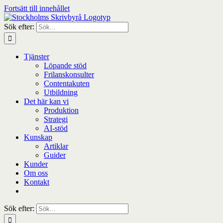
Fortsätt till innehållet
Sök efter:
Tjänster
Löpande stöd
Frilanskonsulter
Contentakuten
Utbildning
Det här kan vi
Produktion
Strategi
AI-stöd
Kunskap
Artiklar
Guider
Kunder
Om oss
Kontakt
Sök efter: