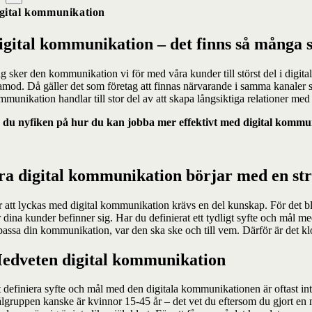
gital kommunikation
igital kommunikation – det finns så många sä
g sker den kommunikation vi för med våra kunder till störst del i digital
lamod. Då gäller det som företag att finnas närvarande i samma kanaler
mmunikation handlar till stor del av att skapa långsiktiga relationer 
 du nyfiken på hur du kan jobba mer effektivt med digital kommu
ra digital kommunikation börjar med en str
 att lyckas med digital kommunikation krävs en del kunskap. För det blir
r dina kunder befinner sig
. Har du definierat ett tydligt syfte och mål
passa din kommunikation, var den ska ske och till vem. Därför är det klo
edveten digital kommunikation
 definiera syfte och mål med den digitala kommunikationen är oftast inte
lgruppen kanske är kvinnor 15-45 år – det vet du eftersom du gjort en