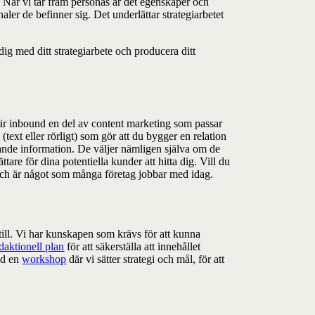
. När vi tar fram personas är det egenskaper och
ler de befinner sig. Det underlättar strategiarbetet
dig med ditt strategiarbete och producera ditt
r inbound en del av content marketing som passar
ext eller rörligt) som gör att du bygger en relation
jande information. De väljer nämligen själva om de
are för dina potentiella kunder att hitta dig. Vill du
 och är något som många företag jobbar med idag.
till. Vi har kunskapen som krävs för att kunna
daktionell plan
för att säkerställa att innehållet
med en
workshop
där vi sätter strategi och mål, för att