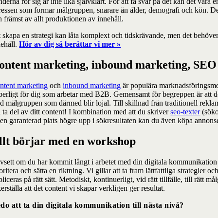
derna rör sig är inte lika självklart. För att få svar på det kan det var
ressen som formar målgruppen, snarare än ålder, demografi och kön. Detta 
h främst av allt produktionen av innehåll.
 skapa en strategi kan låta komplext och tidskrävande, men det behöver in
ehåll.
Hör av dig så berättar vi mer »
ontent marketing, inbound marketing, SE
ntent marketing
och
inbound marketing
är populära marknadsföringsmet
perligt för dig som arbetar med B2B. Gemensamt för begreppen är att de h
d målgruppen som därmed blir lojal. Till skillnad från traditionell rek
l ta del av ditt content! I kombination med att du skriver
seo-texter
(söko
 en garanterad plats högre upp i sökresultaten kan du även köpa annonse
llt börjar med en workshop
vsett om du har kommit långt i arbetet med din digitala kommunikation e
oritera och sätta en riktning. Vi gillar att ta fram lättfattliga strategie
liceras på rätt sätt. Metodiskt, kontinuerligt, vid rätt tillfälle, till rä
erställa att det content vi skapar verkligen ger resultat.
do att ta din digitala kommunikation till nästa nivå?