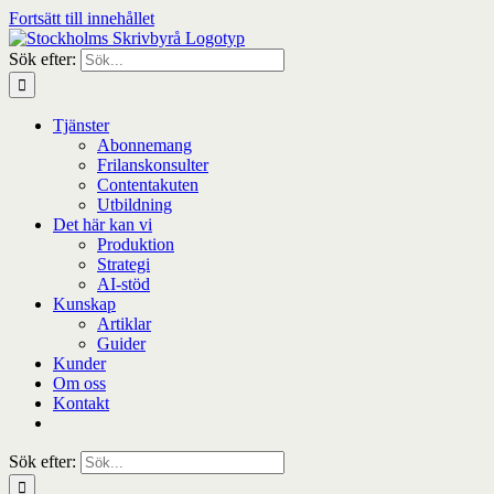
Fortsätt till innehållet
Sök efter:
Tjänster
Abonnemang
Frilanskonsulter
Contentakuten
Utbildning
Det här kan vi
Produktion
Strategi
AI-stöd
Kunskap
Artiklar
Guider
Kunder
Om oss
Kontakt
Sök efter: