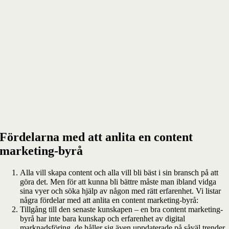
Fördelarna med att anlita en content
marketing-byrå
Alla vill skapa content och alla vill bli bäst i sin bransch på att
göra det. Men för att kunna bli bättre måste man ibland vidga
sina vyer och söka hjälp av någon med rätt erfarenhet. Vi listar
några fördelar med att anlita en content marketing-byrå:
Tillgång till den senaste kunskapen – en bra content marketing-
byrå har inte bara kunskap och erfarenhet av digital
marknadsföring, de håller sig även uppdaterade på såväl trender