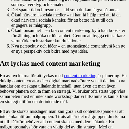
som nya verktyg och kanaler.
Det sparar tid och resurser – tid som du kan lägga på annat.
Ökad närvaro i sociala medier – ni kan få hjälp med att få en
ökad närvaro i sociala kanaler, för att bättre nå ut till och
engagera er målgrupp.
Ökad lönsamhet – en bra content marketing-byrå kan boosta er
försäljning och öka er lönsamhet. Genom att bygga ett starkare
varumärke och starkare kundrelationer.
Nya perspektiv och idéer – en utomstående contentbyrå kan ge
er nya perspektiv och bidra med nya idéer.
Att lyckas med content marketing
En av nycklarna för att lyckas med
content marketing
är planering. En
duktig content creator eller digital marknadsförare vet att det inte bara
handlar om att skapa tilltalande innehåll, utan även att man även
behöver planera och ta fram en strategi. Vi brukar ofta starta upp våra
samarbeten med en inledande workshop där vi tillsammans kan ta fram
en strategi utifrån era definierade mål.
Ett av de största misstagen man kan göra i sitt contentskapande är att
inte tänka utifrån målgruppen. Ttrots allt är det målgruppen du ska nå
ut till. Därför behöver allt content skapas med dem i åtanke. En
målgruppsanalys bör vara en viktig del av din strategi. Med en