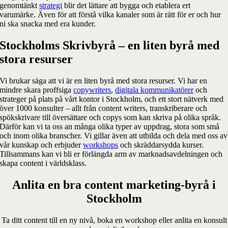
genomtänkt
strategi
blir det lättare att bygga och etablera ert
varumärke. Även för att förstå vilka kanaler som är rätt för er och hur
ni ska snacka med era kunder.
Stockholms Skrivbyrå – en liten byrå med
stora resurser
Vi brukar säga att vi är en liten byrå med stora resurser. Vi har en
mindre skara proffsiga
copywriters
,
digitala kommunikatörer
och
strateger på plats på vårt kontor i Stockholm, och ett stort nätverk med
över 1000 konsulter – allt från content writers, transkriberare och
spökskrivare till översättare och copys som kan skriva på olika språk.
Därför kan vi ta oss an många olika typer av uppdrag, stora som små
och inom olika branscher. Vi gillar även att utbilda och dela med oss av
vår kunskap och erbjuder
workshops
och skräddarsydda kurser.
Tillsammans kan vi bli er förlängda arm av marknadsavdelningen och
skapa content i världsklass.
Anlita en bra content marketing-byrå i
Stockholm
Ta ditt content till en ny nivå, boka en workshop eller anlita en konsult