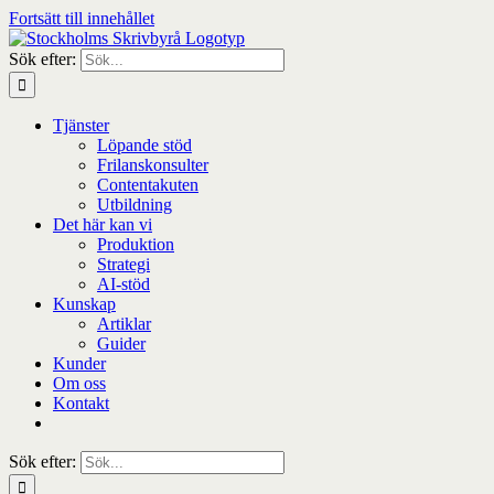
Fortsätt till innehållet
Sök efter:
Tjänster
Löpande stöd
Frilanskonsulter
Contentakuten
Utbildning
Det här kan vi
Produktion
Strategi
AI-stöd
Kunskap
Artiklar
Guider
Kunder
Om oss
Kontakt
Sök efter: