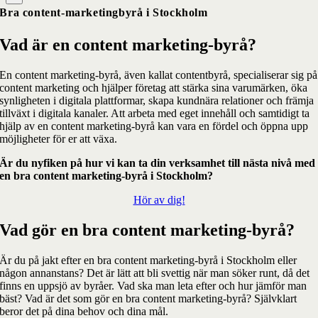
Bra content-marketingbyrå i Stockholm
Vad är en content marketing-byrå?
En content marketing-byrå, även kallat contentbyrå, specialiserar sig på
content marketing och hjälper företag att stärka sina varumärken, öka
synligheten i digitala plattformar, skapa kundnära relationer och främja
tillväxt i digitala kanaler. Att arbeta med eget innehåll och samtidigt ta
hjälp av en content marketing-byrå kan vara en fördel och öppna upp
möjligheter för er att växa.
Är du nyfiken på hur vi kan ta din verksamhet till nästa nivå med
en bra content marketing-byrå i Stockholm?
Hör av dig!
Vad gör en bra content marketing-byrå?
Är du på jakt efter en bra content marketing-byrå i Stockholm eller
någon annanstans? Det är lätt att bli svettig när man söker runt, då det
finns en uppsjö av byråer. Vad ska man leta efter och hur jämför man
bäst? Vad är det som gör en bra content marketing-byrå? Självklart
beror det på dina behov och dina mål.