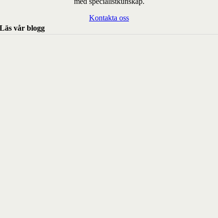
med specialistkunskap.
Kontakta oss
Läs vår blogg