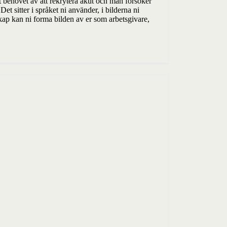
gt behovet av att rekrytera akut och man försöker
t sitter i språket ni använder, i bilderna ni
skap kan ni forma bilden av er som arbetsgivare,