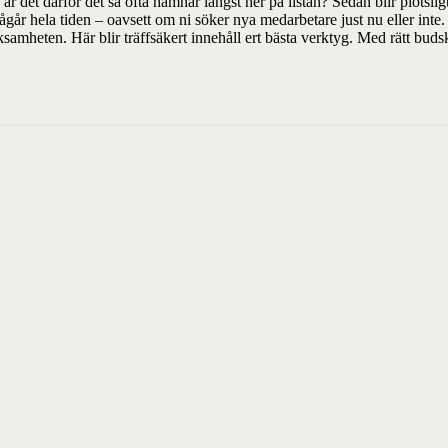
r det därför det så ofta hamnar längst ner på listan? Sedan blir plötsli
hela tiden – oavsett om ni söker nya medarbetare just nu eller inte. De
rksamheten. Här blir träffsäkert innehåll ert bästa verktyg. Med rätt bud