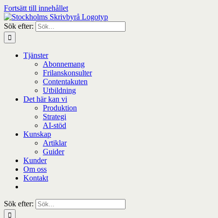
Fortsätt till innehållet
Sök efter:
Tjänster
Abonnemang
Frilanskonsulter
Contentakuten
Utbildning
Det här kan vi
Produktion
Strategi
AI-stöd
Kunskap
Artiklar
Guider
Kunder
Om oss
Kontakt
Sök efter: