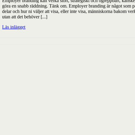
Employer branding kan verka stort, strategiskt och ogreppbart, kanske ä
göra en snabb räddning. Tänk om. Employer branding är något som pågår 
delar och hur ni väljer att visa, eller inte visa, människorna bakom ve
utan att det behöver [...]
Läs inlägget