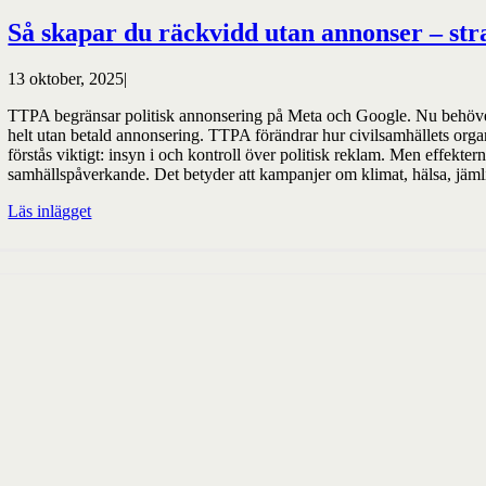
Så skapar du räckvidd utan annonser – stra
13 oktober, 2025
|
TTPA begränsar politisk annonsering på Meta och Google. Nu behöver c
helt utan betald annonsering. TTPA förändrar hur civilsamhällets org
förstås viktigt: insyn i och kontroll över politisk reklam. Men effek
samhällspåverkande. Det betyder att kampanjer om klimat, hälsa, jämlikh
Läs inlägget