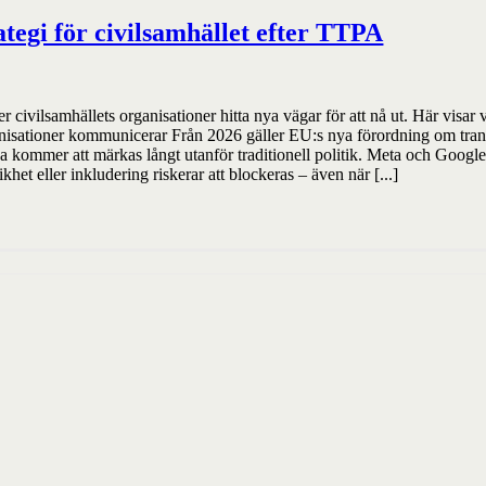
tegi för civilsamhället efter TTPA
ivilsamhällets organisationer hitta nya vägar för att nå ut. Här visa
anisationer kommunicerar Från 2026 gäller EU:s nya förordning om trans
terna kommer att märkas långt utanför traditionell politik. Meta och Go
et eller inkludering riskerar att blockeras – även när [...]