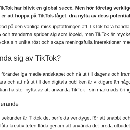
 TikTok har blivit en global succé. Men hör företag verkl
 er att hoppa på TikTok-tåget, dra nytta av dess potentia
död på den vanliga missuppfattningen att TikTok bara handlar 
a och trenderna sprider sig som löpeld, men TikTok är mycke
rycka sin unika röst och skapa meningsfulla interaktioner m
ända sig av TikTok?
t föränderliga medielandskapet och nå ut till dagens och fra
a och att nå ut till den digitala publiken är viktigare än någo
g kan ha stor nytta av att använda TikTok i sin marknadsförin
gerande
0 sekunder är Tiktok det perfekta verktyget för att snabbt o
a kreativiteten flöda genom att använda det breda utbudet 