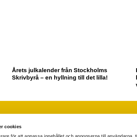
Årets julkalender från Stockholms
Skrivbyrå – en hyllning till det lilla!
Läs vår integritetspolicy
Ändra ditt medgivande
r cookies
rare för att anpassa innehållet och annonserna till användarna, t