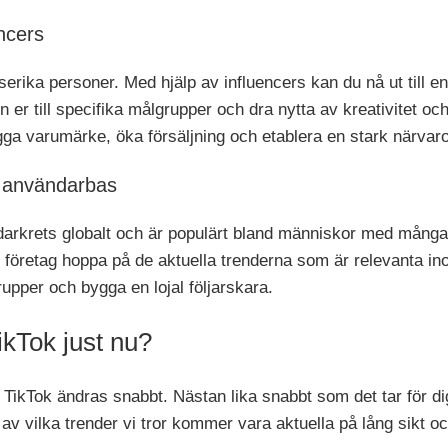
ncers
lserika personer. Med hjälp av influencers kan du nå ut till 
 in er till specifika målgrupper och dra nytta av kreativitet 
bygga varumärke, öka försäljning och etablera en stark närvar
d användarbas
arkrets globalt och är populärt bland människor med många o
om företag hoppa på de aktuella trenderna som är relevanta i
rupper och bygga en lojal följarskara.
ikTok just nu?
TikTok ändras snabbt. Nästan lika snabbt som det tar för dig
 av vilka trender vi tror kommer vara aktuella på lång sikt oc