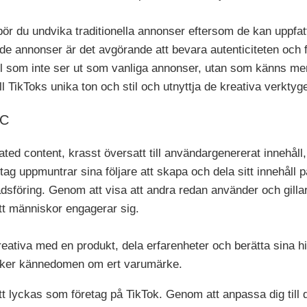
ör du undvika traditionella annonser eftersom de kan uppfa
de annonser är det avgörande att bevara autenticiteten och f
l som inte ser ut som vanliga annonser, utan som känns mer
l TikToks unika ton och stil och utnyttja de kreativa verktygen
GC
ed content, krasst översatt till användargenererat innehåll, ä
etag uppmuntrar sina följare att skapa och dela sitt innehåll
dsföring. Genom att visa att andra redan använder och gillar
 att människor engagerar sig.
reativa med en produkt, dela erfarenheter och berätta sina h
ärker kännedomen om ert varumärke.
 att lyckas som företag på TikTok. Genom att anpassa dig till