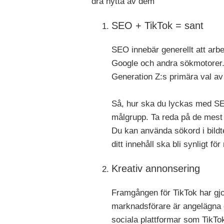
dra nytta av dem
SEO + TikTok = sant
SEO innebär generellt att arb
Google och andra sökmotorer. V
Generation Z:s primära val av 
Så, hur ska du lyckas med SEO
målgrupp. Ta reda på de mest 
Du kan använda sökord i bildt
ditt innehåll ska bli synligt fö
Kreativ annonsering
Framgången för TikTok har gjor
marknadsförare är angelägna o
sociala plattformar som TikTok