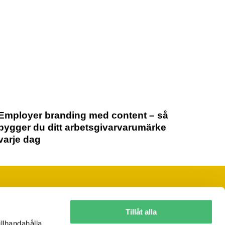
Employer branding med content – så
bygger du ditt arbetsgivarvarumärke
varje dag
Följ oss på sociala medier
Tillåt alla
illhandahålla