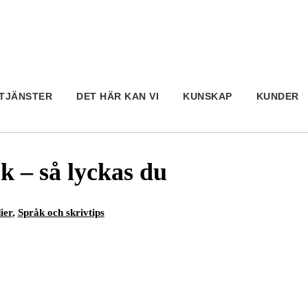
TJÄNSTER
DET HÄR KAN VI
KUNSKAP
KUNDER
k – så lyckas du
ier
,
Språk och skrivtips