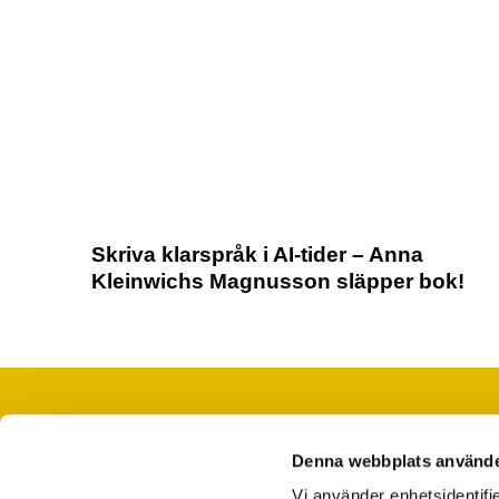
Skriva klarspråk i AI-tider – Anna
Kleinwichs Magnusson släpper bok!
Denna webbplats använde
När du saknar ord, tid eller folk
Vi använder enhetsidentifie