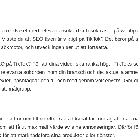
eta medvetet med relevanta sökord och sökfraser på webbpla
isste du att SEO även är viktigt på TikTok? Det beror på att
sökmotor, och utvecklingen ser ut att fortsätta.
 på TikTok? För att dina videor ska ranka högt i TikToks sö
relevanta sökorden inom din bransch och det aktuella ämnet 
exter, hashtaggar och till och med genom voiceovers. Gör du
r rätt målgrupp.
t plattformen till en eftertraktad kanal för företag att mark
m att få ut maximalt värde av sina annonseringar. Därför f
 för att marknadsföra sina produkter eller tjänster.