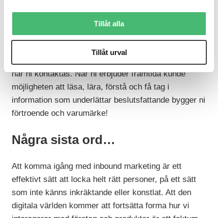
hittar er och också att fler blir lojala anhängare och
kanske till och med ambassadörer. Människor
Tillåt alla
vänder sig inte längre i första hand till en säljare för
att få information. Man vill hellre söka kunskap
Tillåt urval
genom att söka själv. Köbeslutet är till stor del fattat
när ni kontaktas. När ni erbjuder framtida kunde
möjligheten att läsa, lära, förstå och få tag i
information som underlättar beslutsfattande bygger ni
förtroende och varumärke!
Några sista ord…
Att komma igång med inbound marketing är ett
effektivt sätt att locka helt rätt personer, på ett sätt
som inte känns inkräktande eller konstlat. Att den
digitala världen kommer att fortsätta forma hur vi