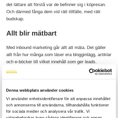
det lättare att förstå var de befinner sig i köpresan.
Och därmed fånga dem vid rätt tillfälle, med rätt
budskap.
Allt blir mätbart
Med inbound marketing går allt att mäta. Det gäller
allt från hur många som läser era blogginlägg, a
rtiklar
och e-böcker till vilket innehåll som ger leads.
Förutom att det ger bättre insikter om vilket material
som fungerar blir det också lättare att internt visa på
resultat. När kollegor ser nyttan med inbound
marketing är det lättare att skapa engagemang som
Denna webbplats använder cookies
brukar resultera i bättre samarbete kring
Vi använder enhetsidentifierare för att anpassa innehållet
innehållsproduktion.
och annonserna till användarna, tillhandahålla funktioner
för sociala medier och analysera vår trafik. Vi
vidarebefordrar även sådana identifierare och annan