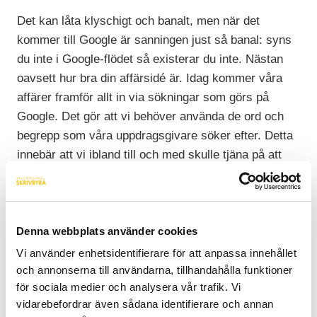
Det kan låta klyschigt och banalt, men när det
kommer till Google är sanningen just så banal: syns
du inte i Google-flödet så existerar du inte. Nästan
oavsett hur bra din affärsidé är. Idag kommer våra
affärer framför allt in via sökningar som görs på
Google. Det gör att vi behöver använda de ord och
begrepp som våra uppdragsgivare söker efter. Detta
innebär att vi ibland till och med skulle tjäna på att
skriva fel för att klättra i sökmotorerna.
Det är oroväckande att Google faktiskt är en stark
påverkans kraft när det gäller språkets utveckling.
Denna webbplats använder cookies
Här är några exempel på hur vi på Stockholms
Vi använder enhetsidentifierare för att anpassa innehållet
Skrivbyrå anpassar vårt språk efter sökmotorn:
och annonserna till användarna, tillhandahålla funktioner
1, Vi skriver medvetet fel för att bli hittade. Det heter
för sociala medier och analysera vår trafik. Vi
från början
frilans
–
vi skriver allt oftare
frilansare
.
vidarebefordrar även sådana identifierare och annan