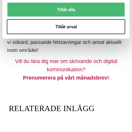
använda det och nu går det snabbare än någonsin.
Tillåt alla
Vill ni veta mer om hur Google tänker, eller behöver
ni hjälp att sökmotoroptimera era texter? Hör av dig
Tillåt urval
till oss på
hej@stockholmsskrivbyra.se
så diskuterar
vi sökord, passande felstavningar och annat aktuellt
inom området!
Vill du lära dig mer om skrivande och digital
kommunikation?
Prenumerera på vårt månadsbrev!
RELATERADE INLÄGG