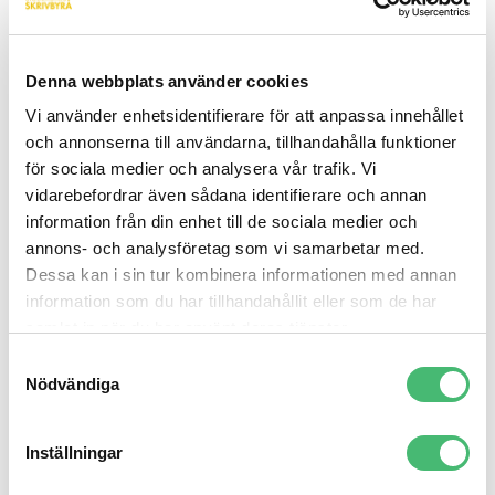
japanska. Men varför förknippar då så många ordet
med Sverige? Det beror sannolikt på att det är så
Denna webbplats använder cookies
starkt kopplat med våra värderingar och vår kultur. Vi
ska inte vara för mycket av något, vare sig det gäller
Vi använder enhetsidentifierare för att anpassa innehållet
politik eller mjölk. Mellanmjölk ska det vara, helt
och annonserna till användarna, tillhandahålla funktioner
för sociala medier och analysera vår trafik. Vi
enkelt!
vidarebefordrar även sådana identifierare och annan
information från din enhet till de sociala medier och
Lagom, lagomt, lagoma
annons- och analysföretag som vi samarbetar med.
Dessa kan i sin tur kombinera informationen med annan
Huruvida ordet lagom kan böjas eller inte är en
information som du har tillhandahållit eller som de har
stilfråga, även om det i regel inte ska böjas. Att böja
samlat in när du har använt deras tjänster.
lagom börjar bli allt mer vanligt i skriftspråk, och det
Samtyckesval
är inte särskilt ovanligt att numera höra folk slänga
Nödvändiga
sig med termer som ”vädret är lagomt”. Kanske
svider det i vissa språkvetares öron när de hör detta,
Inställningar
men böjningen existerar och blir allt vanligare.