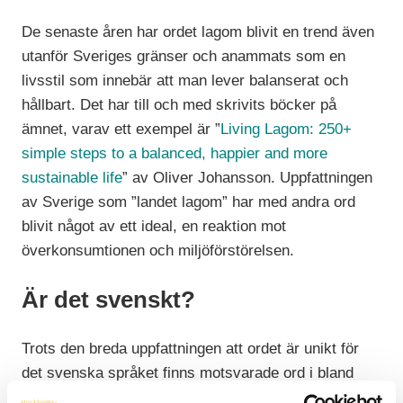
De senaste åren har ordet lagom blivit en trend även
utanför Sveriges gränser och anammats som en
livsstil som innebär att man lever balanserat och
hållbart. Det har till och med skrivits böcker på
ämnet, varav ett exempel är ”
Living Lagom: 250+
simple steps to a balanced, happier and more
sustainable life
” av Oliver Johansson. Uppfattningen
av Sverige som ”landet lagom” har med andra ord
blivit något av ett ideal, en reaktion mot
överkonsumtionen och miljöförstörelsen.
Är det svenskt?
Trots den breda uppfattningen att ordet är unikt för
det svenska språket finns motsvarade ord i bland
annat norska, danska, finska, thailändska och