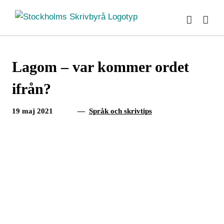
Fortsätt
till
innehållet
Lagom – var kommer ordet
ifrån?
19 maj 2021
—
Språk och skrivtips