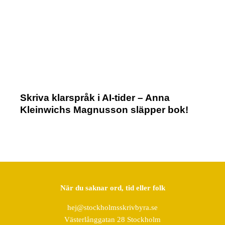
Skriva klarspråk i AI-tider – Anna
Kleinwichs Magnusson släpper bok!
När du saknar ord, tid eller folk
hej@stockholmsskrivbyra.se
Västerlånggatan 28 Stockholm