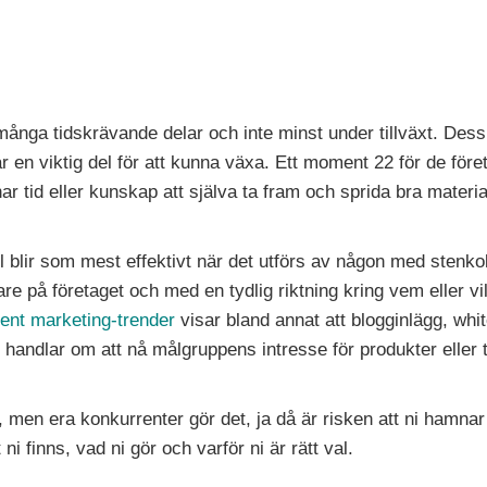
många tidskrävande delar och inte minst under tillväxt. Des
 en viktig del för att kunna växa. Ett moment 22 för de föret
tid eller kunskap att själva ta fram och sprida bra materia
ll blir som mest effektivt när det utförs av någon med stenko
e på företaget och med en tydlig riktning kring vem eller vil
ent marketing-trender
visar bland annat att blogginlägg, wh
 handlar om att nå målgruppens intresse för produkter eller tj
men era konkurrenter gör det, ja då är risken att ni hamnar e
t ni finns, vad ni gör och varför ni är rätt val.