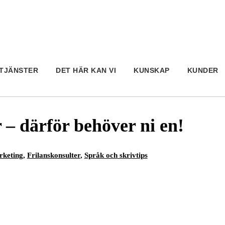
TJÄNSTER
DET HÄR KAN VI
KUNSKAP
KUNDER
– därför behöver ni en!
rketing
,
Frilanskonsulter
,
Språk och skrivtips