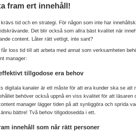
a fram ert innehåll!
 krävs tid och en strategi. För någon som inte har innehåll
tidskrävande. Det blir också som allra bäst kvalitet när inn
de content. Låter rätt vettigt, inte sant?
får loss tid till att arbeta med annat som verksamheten behö
tent manager:
ffektivt tillgodose era behov
s digitala kanaler är ett måste för att era kunder ska se att n
nehållet behöver också uppnå en viss kvalitet för att läsaren 
ontent manager lägger tiden på att synliggöra och sprida vad
ännu bättre! Två behov tillgodosedda i ett.
ram innehåll som når rätt personer