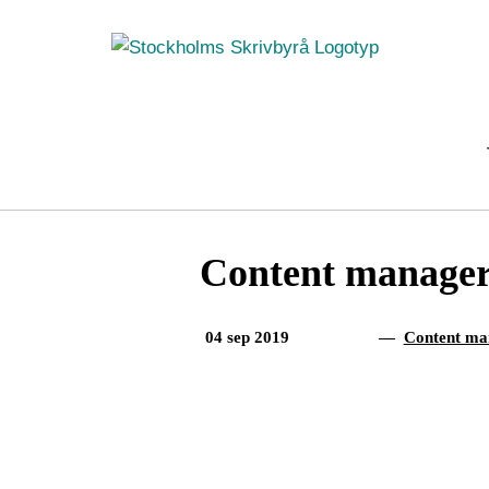
Fortsätt
till
innehållet
Content manager 
04 sep 2019
—
Content ma