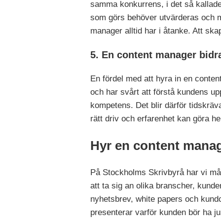
samma konkurrens, i det så kallade m
som görs behöver utvärderas och m
manager alltid har i åtanke. Att ska
5. En content manager bidr
En fördel med att hyra in en conten
och har svårt att förstå kundens uppl
kompetens. Det blir därför tidskrävan
rätt driv och erfarenhet kan göra hel
Hyr en content manag
På Stockholms Skrivbyrå har vi mån
att ta sig an olika branscher, kund
nyhetsbrev, white papers och kundca
presenterar varför kunden bör ha jus