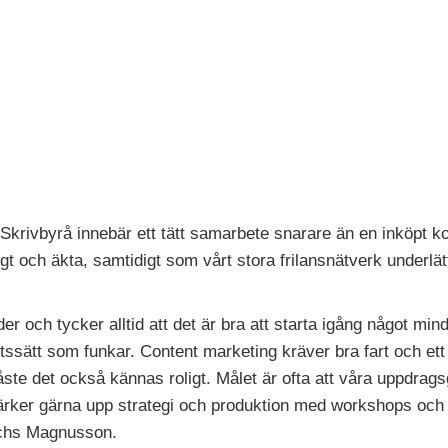
Skrivbyrå innebär ett tätt samarbete snarare än en inköpt kon
ligt och äkta, samtidigt som vårt stora frilansnätverk underlät
 och tycker alltid att det är bra att starta igång något mindr
etssätt som funkar. Content marketing kräver bra fart och et
åste det också kännas roligt. Målet är ofta att våra uppdrags
tärker gärna upp strategi och produktion med workshops och 
ichs Magnusson.