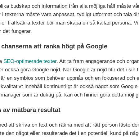
ka budskap och information från alla möjliga håll måste våra
i texterna måste vara anpassat, tydligt utformat och tala dir
r träffsäkra texter bör man skapa en så kallad persona. V
r det fungerar.
 chanserna att ranka högt på Google
a
SEO-optimerade texter
. Att ta fram engagerande och organ
r också göra Google nöjd. När Google är nöjd blir det i sin tu
a är en symbios som behöver uppnås och en fokuserad och e
tt kvalitativt innehåll kontinuerligt är också något som Googl
manager som är duktig på, kan och hinner göra detta möjlig
 av mätbara resultat
ed att skriva en text och räkna med att rätt person läste den
te den något eller resulterade det i en potentiell kund på nå