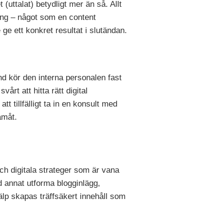
(uttalat) betydligt mer än så. Allt
ång – något som en content
 ge ett konkret resultat i slutändan.
nd kör den interna personalen fast
årt att hitta rätt digital
t tillfälligt ta in en konsult med
amåt.
h digitala strateger som är vana
d annat utforma blogginlägg,
älp skapas träffsäkert innehåll som