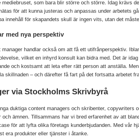
ediebruset, som bara blir större och större. Idag krävs det 
ätas för att kunna justeras och anpassas under arbetets g
pa innehåll för skapandets skull är ingen vits, utan det måste
ar med nya perspektiv
t manager handlar också om att få ett utifrånperspektiv. Ibla
evelse, vilket en inhyrd konsult kan bidra med. Det är idag sv
de och kostsamt att leta efter rätt person att anställa. Men at
a skillnaden – och därefter få fart på det fortsatta arbetet fr
er via Stockholms Skrivbyrå
ga duktiga content managers och skribenter, copywriters oc
er och ämnen. Tillsammans har vi bred erfarenhet av att blan
se för att lyfta olika företags kunderbjudanden. Med vår hj
t era produkter eller tjänster i åtanke.