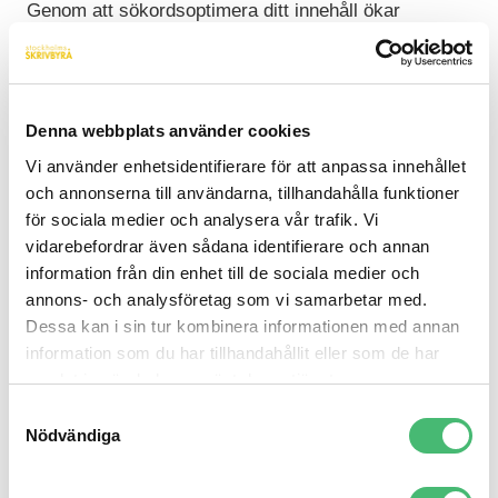
Genom att sökordsoptimera ditt innehåll ökar
chanserna att hamna högt upp hos Google och få
målgruppen att hitta dig. SEO (Search Engine
Optimization) är en nödvändighet för att synas bra
hos Google. Genom att rankas högre i sökmotorns
Denna webbplats använder cookies
listor ökar synligheten bland besökare och ni får mer
Vi använder enhetsidentifierare för att anpassa innehållet
trafik till webbplatsen. Är du intresserad av vad SEO
och annonserna till användarna, tillhandahålla funktioner
för sociala medier och analysera vår trafik. Vi
kan göra för ditt varumärkesinnehåll? Läs mer
här
!
vidarebefordrar även sådana identifierare och annan
information från din enhet till de sociala medier och
3. Inbound Marketing
annons- och analysföretag som vi samarbetar med.
Dessa kan i sin tur kombinera informationen med annan
Hur gör man då för att nå ut till en speciell målgrupp
information som du har tillhandahållit eller som de har
utan att bombardera dem med kampanjer och
samlat in när du har använt deras tjänster.
reklam? I dagens medielandskap blir det allt svårare
Samtyckesval
att fånga konsumenternas öga, och det är här
Nödvändiga
inbound marketing kommer in i bilden. Se till att folk
hittar dig istället för att leta efter dem!