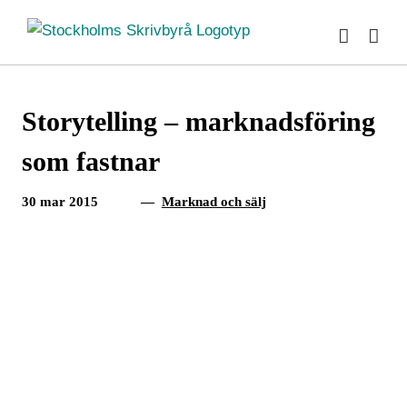
Fortsätt
till
innehållet
Storytelling – marknadsföring
som fastnar
30 mar 2015
—
Marknad och sälj