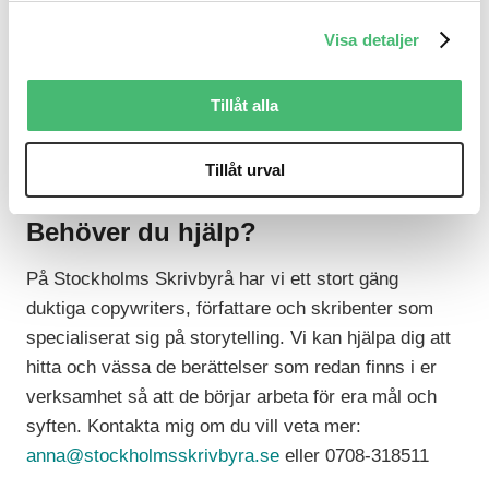
situationer.
Visa detaljer
För att ta Apple som exempel, Steve Jobs är så djupt
präglad i Apples företagskultur att hans personlighet
Tillåt alla
fungerar som en måttstock. ”Hur skulle Steve gjort?”
blir ett motto att gå efter när man undrar vilket sätt
Tillåt urval
som är det rätta.
Behöver du hjälp?
På Stockholms Skrivbyrå har vi ett stort gäng
duktiga copywriters, författare och skribenter som
specialiserat sig på storytelling. Vi kan hjälpa dig att
hitta och vässa de berättelser som redan finns i er
verksamhet så att de börjar arbeta för era mål och
syften. Kontakta mig om du vill veta mer:
anna@stockholmsskrivbyra.se
eller 0708-318511