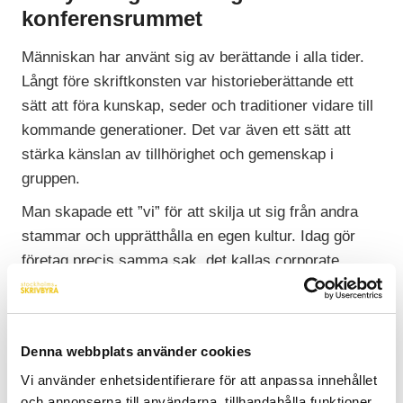
konferensrummet
Människan har använt sig av berättande i alla tider.
Långt före skriftkonsten var historieberättande ett
sätt att föra kunskap, seder och traditioner vidare till
kommande generationer. Det var även ett sätt att
stärka känslan av tillhörighet och gemenskap i
gruppen.
Man skapade ett ”vi” för att skilja ut sig från andra
stammar och upprätthålla en egen kultur. Idag gör
företag precis samma sak, det kallas corporate
storytelling. Med hjälp av berättelser fångar man upp
kärnan i verksamheten och skapar en identitet. Man
måste ju se till att skilja ut sig från konkurrenterna.
Denna webbplats använder cookies
Vem har inte hört berättelsen om hur Ikea började
Vi använder enhetsidentifierare för att anpassa innehållet
med en ung Ingvar Kamprad och hans vingliga cykel
och annonserna till användarna, tillhandahålla funktioner