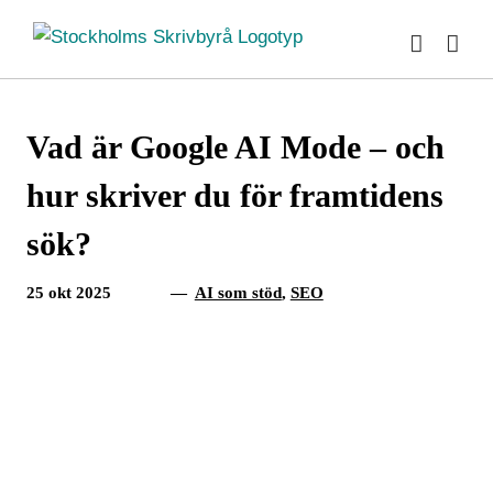
Fortsätt
till
innehållet
Vad är Google AI Mode – och
hur skriver du för framtidens
sök?
25 okt 2025
—
AI som stöd
,
SEO