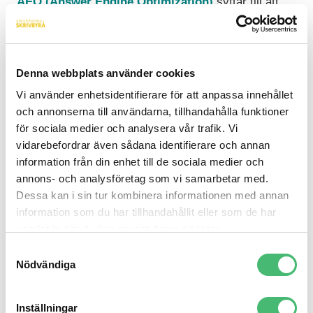
AEO (Answer Engine Optimization)
syftar till att
skapa innehåll som svarar direkt på frågor och kan
bli det svar som AI presenterar.
Alla fyra är viktiga när AI Mode blir en del av
Denna webbplats använder cookies
sökresultaten. Det räcker inte längre att ranka – du
Vi använder enhetsidentifierare för att anpassa innehållet
behöver bli vald. Läs gärna vår
guide till alla fyra
och annonserna till användarna, tillhandahålla funktioner
begreppen här.
för sociala medier och analysera vår trafik. Vi
vidarebefordrar även sådana identifierare och annan
Hur anpassar du innehållet för AI Mode?
information från din enhet till de sociala medier och
annons- och analysföretag som vi samarbetar med.
När Google börjar svara själv behöver ditt innehåll
Dessa kan i sin tur kombinera informationen med annan
tala direkt till både människan och AI:n. Här är fem
information som du har tillhandahållit eller som de har
sätt att skriva som fungerar i det nya sökläget.
samlat in när du har använt deras tjänster.
Samtyckesval
Ge svaret direkt
Nödvändiga
Börja med kärnan i frågan, sedan kan du
utveckla. AI väljer ofta texter som snabbt och
Inställningar