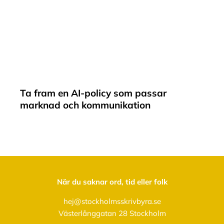
Ta fram en AI-policy som passar
marknad och kommunikation
När du saknar ord, tid eller folk
hej@stockholmsskrivbyra.se
Västerlånggatan 28 Stockholm