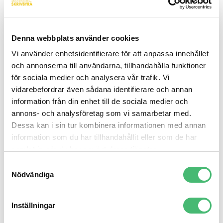
podcast har tidigare tagits upp i bloggen. Här listas
några tidigare inlägg:
Content marketing – vad är det?
Denna webbplats använder cookies
Vi använder enhetsidentifierare för att anpassa innehållet
Stärk ditt varumärke med storytelling
och annonserna till användarna, tillhandahålla funktioner
En webbredaktör är en tusenkonstnär
för sociala medier och analysera vår trafik. Vi
vidarebefordrar även sådana identifierare och annan
Smarketing – så självklart egentligen
information från din enhet till de sociala medier och
Och för dig som själv blir sugen på att starta en
annons- och analysföretag som vi samarbetar med.
podcast…
Dessa kan i sin tur kombinera informationen med annan
information som du har tillhandahållit eller som de har
Så startar du en podcast
samlat in när du har använt deras tjänster.
Om du vill ha hjälp med att skapa en strategi för
Samtyckesval
content marketing eller söker någon som kan
Nödvändiga
producera material, hör av dig till oss på 08-556
042 00 eller hej@stockholmsskrivbyra.se
Inställningar
Stockholms Skrivbyrå är en liten contentbyrå med