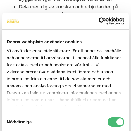
Dela med dig av kunskap och erbjudanden på
ett sätt som visar på värdet för dina kunder.
Styra och mäta webbtrafik.
Skaffa en bra placering hos Google.
Bygga en långsiktig relation med dina kunder.
Denna webbplats använder cookies
Vi använder enhetsidentifierare för att anpassa innehållet
Genom att sökordsoptimera dina inlägg gör du det
och annonserna till användarna, tillhandahålla funktioner
enkelt för dina läsare att hitta dig via sökningar. Rätt
för sociala medier och analysera vår trafik. Vi
målgrupp lockar du till dig genom att marknadsföra
vidarebefordrar även sådana identifierare och annan
dina inlägg i väl valda kanaler.
information från din enhet till de sociala medier och
annons- och analysföretag som vi samarbetar med.
Vi har rätt bloggare för dig!
Dessa kan i sin tur kombinera informationen med annan
information som du har tillhandahållit eller som de har
Kanske vill du starta en företagsblogg, men saknar
samlat in när du har använt deras tjänster.
kunskap eller tid att sköta allt själv? Då kan du ta
Samtyckesval
Nödvändiga
hjälp utifrån. Via Stockholms Skrivbyrå kan du anlita
en skribent eller copywriter med förkunskaper inom