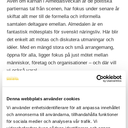
Även om kärnan i Almedalsveckan är de politiska
partiernas tal från scenen, har fokus under senare år
skiftat allt mer till de formella och informella
samtalen deltagare emellan. Almedalen är en
fantastisk mötesplats för svenskt näringsliv. Här blir
det enkelt att mötas och diskutera utmaningar och
idéer. Med en mängd stora och små arrangemang,
öppna för alla, ligger fokus på just mötet mellan
människor, företag och organisationer – och där vill
vi också vara!
Skrivbyråns copywriters och kommunikatörer skriver
dagligen texter om olika ämnen, för olika branscher.
Därför är vi alltid nyfikna på att lyssna in utveckling
Denna webbplats använder cookies
och trender och skaffa oss ny kunskap.
Vi använder enhetsidentifierare för att anpassa innehållet
Förutom att träffa intressanta människor och
och annonserna till användarna, tillhandahålla funktioner
för sociala medier och analysera vår trafik. Vi
verksamheter hoppas vi kunna vara en värdefull