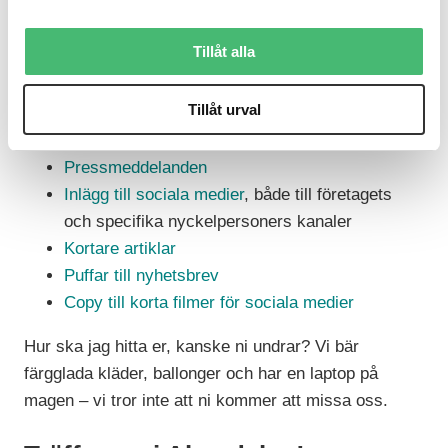
beställning hos oss på plats i Almedalen gör vi det
helt gratis. Vi är vana vid att skriva snabbt och vi
Tillåt alla
hittar ditt tonläge eftersom vi ofta agerar
spökskrivare. Testa oss gärna!
Tillåt urval
Vi kan till exempel producera:
Pressmeddelanden
Inlägg till sociala medier
, både till företagets
och specifika nyckelpersoners kanaler
Kortare artiklar
Puffar till nyhetsbrev
Copy till korta filmer för sociala medier
Hur ska jag hitta er, kanske ni undrar? Vi bär
färgglada kläder, ballonger och har en laptop på
magen – vi tror inte att ni kommer att missa oss.