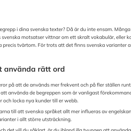
 begrepp i dina svenska texter? Då är du inte ensam. Mång
 svenska motsatser vittnar om ett skralt vokabulär, eller ka
 precis tvärtom. För trots att det finns svenska varianter
t använda rätt ord
beror på att de används mer frekvent och på fler ställen ru
m att använda de begreppen som är vanligast förekommande
rer och locka nya kunder till er webb.
rna till att svenska språket allt mer influeras av engelska
ianter i allt större utsträckning.
och det vill du såklart, är du ibland illa tvungen att anvä