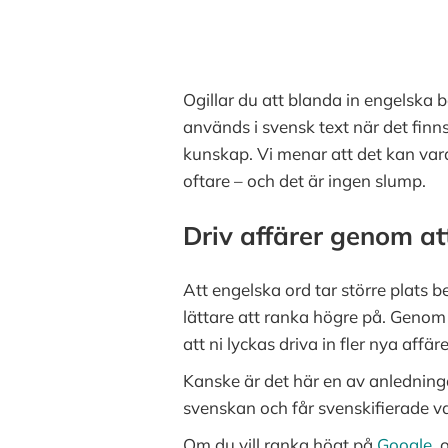
Ogillar du att blanda in engelska
används i svensk text när det finns
kunskap. Vi menar att det kan vara
oftare – och det är ingen slump.
Driv affärer genom at
Att engelska ord tar större plats 
lättare att ranka högre på. Geno
att ni lyckas driva in fler nya affä
Kanske är det här en av anledninga
svenskan och får svenskifierade var
Om du vill ranka högt på
Google
, 