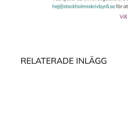
hej@stockholmsskrivbyrå.se
för a
Vil
RELATERADE INLÄGG