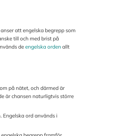
a anser att engelska begrepp som
nske till och med brist på
 används de
engelska orden
allt
ntom på nätet, och därmed är
 är chansen naturligtvis större
n. Engelska ord används i
nda engelska begrepp framför