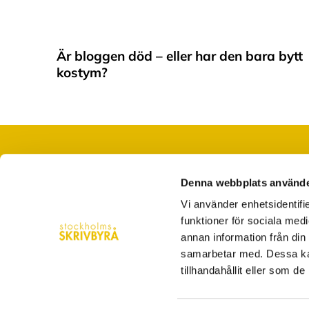
Är bloggen död – eller har den bara bytt
kostym?
Denna webbplats använde
När du saknar ord, tid eller folk
Vi använder enhetsidentifie
hej@stockholmsskrivbyra.se
funktioner för sociala medi
Västerlånggatan 28 Stockholm
annan information från din
samarbetar med. Dessa kan
08-5560 4200
tillhandahållit eller som d