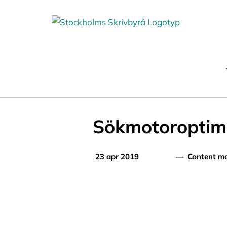
Fortsätt
till
innehållet
Sökmotoroptimer
23 apr 2019
—
Content ma