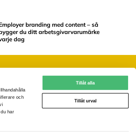
Employer branding med content – så
bygger du ditt arbetsgivarvarumärke
varje dag
Följ oss på sociala medier
Tillåt alla
illhandahålla
ifierare och
Vill du ha vårt nyhetsbrev?
Tillåt urval
vi
JA, TACK!
 du har