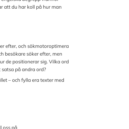
ar att du har koll på hur man
ker efter, och sökmotoroptimera
ch besökare söker efter, men
ur de positionerar sig. Vilka ord
tt satsa på andra ord?
let – och fylla era texter med
l oss på