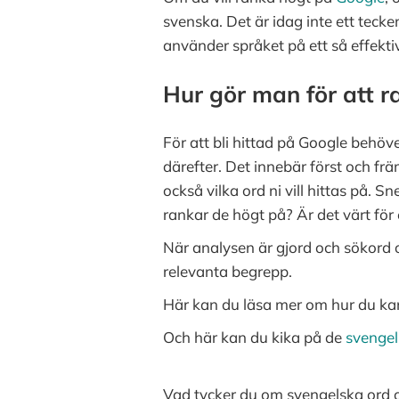
svenska. Det är idag inte ett tecke
använder språket på ett så effekti
Hur gör man för att 
För att bli hittad på Google behö
därefter.
Det innebär först och fr
också vilka ord ni vill hittas på. 
rankar de högt på? Är det värt för 
När analysen är gjord och sökord o
relevanta begrepp.
Här kan du läsa mer om hur du k
Och här kan du kika på de
svenge
Vad tycker du om svengelska ord o