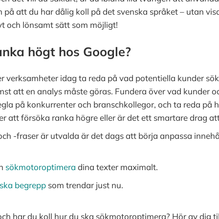
n på att du har dålig koll på det svenska språket – utan vis
vt och lönsamt sätt som möjligt!
ranka högt hos Google?
ver verksamheter idag ta reda på vad potentiella kunder sö
ämst att en analys måste göras. Fundera över vad kunder o
Snegla på konkurrenter och branschkollegor, och ta reda på h
er att försöka ranka högre eller är det ett smartare drag a
ch -fraser är utvalda är det dags att börja anpassa innehål
an
sökmotoroptimera
dina texter maximalt.
lska begrepp
som trendar just nu.
ch har du koll hur du ska sökmotoroptimera? Hör av dig til