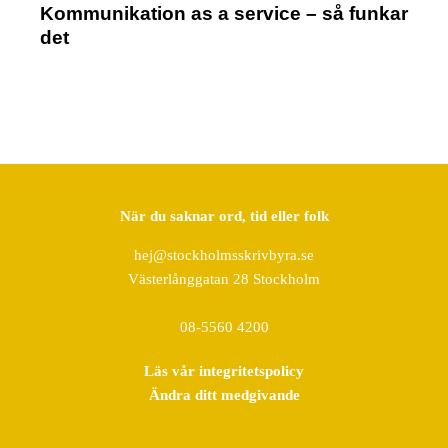
Kommunikation as a service – så funkar
det
När du saknar ord, tid eller folk
hej@stockholmsskrivbyra.se
Västerlånggatan 28 Stockholm
08-5560 4200
Läs vår integritetspolicy
Ändra ditt medgivande