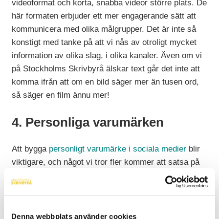
videoformat och korta, snabba videor större plats. De
här formaten erbjuder ett mer engagerande sätt att
kommunicera med olika målgrupper. Det är inte så
konstigt med tanke på att vi nås av otroligt mycket
information av olika slag, i olika kanaler. Även om vi
på Stockholms Skrivbyrå älskar text går det inte att
komma ifrån att om en bild säger mer än tusen ord,
så säger en film ännu mer!
4. Personliga varumärken
Att bygga
personligt varumärke i sociala medier
blir
viktigare, och något vi tror fler kommer att satsa på
som en del i sin marknadsföring. Vi människor
värderar autenticitet högt i våra digitala flöden. Vi
stannar till och blir berörda av berättelser, från
verkliga människor, inte från företag. Att skapa
Denna webbplats använder cookies