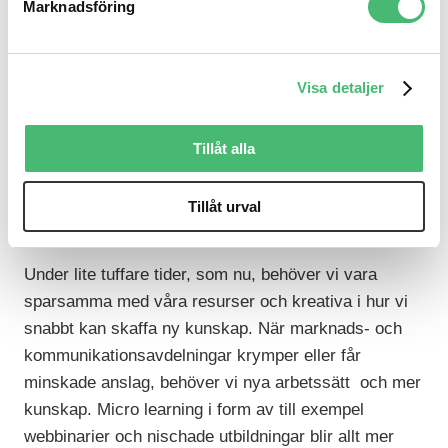
stora möjligheter att förbättra användarupplevelsen
Marknadsföring
och effektivisera konverteringsarbetet. På samma
gång ser vi att många varumärken har en alltför stor
tilltro till data och automatiserad kommunikation. Är
Visa detaljer
man inte varsam med hur man väljer innehåll och
tonläge är risken att kunderna surnar till eller tappar
Tillåt alla
intresset.
Tillåt urval
6. Fokus på kunskapsdelning
Under lite tuffare tider, som nu, behöver vi vara
sparsamma med våra resurser och kreativa i hur vi
snabbt kan skaffa ny kunskap. När marknads- och
kommunikationsavdelningar krymper eller får
minskade anslag, behöver vi nya arbetssätt och mer
kunskap. Micro learning i form av till exempel
webbinarier och nischade utbildningar blir allt mer