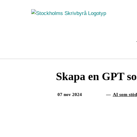
Fortsätt
till
innehållet
Skapa en GPT so
07 nov 2024
—
AI som stöd