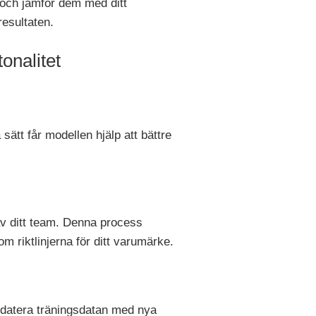
r och jämför dem med ditt
resultaten.
onalitet
sätt får modellen hjälp att bättre
v ditt team. Denna process
nom riktlinjerna för ditt varumärke.
pdatera träningsdatan med nya