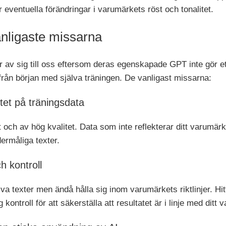
r eventuella förändringar i varumärkets röst och tonalitet.
anligaste missarna
v sig till oss eftersom deras egenskapade GPT inte gör ett t
i från början med själva träningen. De vanligast missarna:
itet på träningsdata
nt och av hög kvalitet. Data som inte reflekterar ditt varumä
dermåliga texter.
h kontroll
a texter men ändå hålla sig inom varumärkets riktlinjer. Hit
g kontroll för att säkerställa att resultatet är i linje med ditt