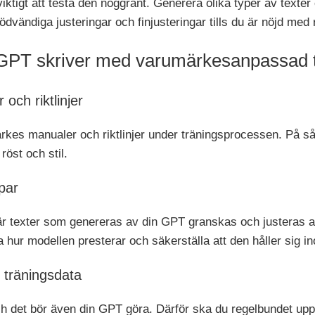
 viktigt att testa den noggrant. Generera olika typer av texte
ödvändiga justeringar och finjusteringar tills du är nöjd med 
t GPT skriver med varumärkesanpassad t
ch riktlinjer
ärkes manualer och riktlinjer under träningsprocessen. På så 
röst och stil.
par
r texter som genereras av din GPT granskas och justeras a
ttra hur modellen presterar och säkerställa att den håller sig i
 träningsdata
ch det bör även din GPT göra. Därför ska du regelbundet up