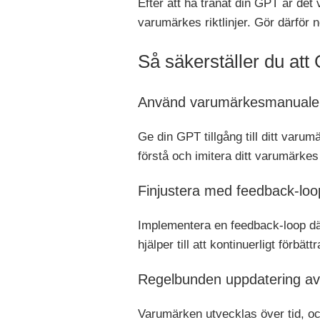
Efter att ha tränat din GPT är det
varumärkes riktlinjer. Gör därför n
Så säkerställer du at
Använd varumärkesmanualer o
Ge din GPT tillgång till ditt varum
förstå och imitera ditt varumärkes 
Finjustera med feedback-loo
Implementera en feedback-loop dä
hjälper till att kontinuerligt förbä
Regelbunden uppdatering av
Varumärken utvecklas över tid, o