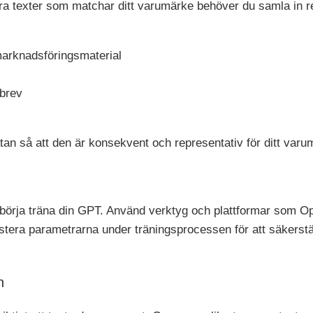
ra texter som matchar ditt varumärke behöver du samla in r
marknadsföringsmaterial
brev
datan så att den är konsekvent och representativ för ditt varu
börja träna din GPT. Använd verktyg och plattformar som Ope
tera parametrarna under träningsprocessen för att säkerställ
n