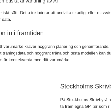
en etiska användning av AI
etiskt sätt. Detta inkluderar att undvika skadligt eller missv
r data.
on in i framtiden
t varumärke kräver noggrann planering och genomförande. G
t träningsdata och noggrant träna och testa modellen kan du
om är konsekventa med ditt varumärke.
Stockholms Skrivb
På Stockholms Skrivbyrå hj
ta fram egna GPT:er som 