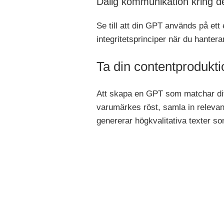
Dålig kommunikation kring d
Se till att din GPT används på ett 
integritetsprinciper när du hantera
Ta din contentprodukti
Att skapa en GPT som matchar dit
varumärkes röst, samla in relevan
genererar högkvalitativa texter s