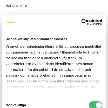
handlar om.
Börja med meta-informationen
Metatitel och metabeskrivning ska spegla sidans
faktiska innehåll med naturligt språk. Undvik
Denna webbplats använder cookies
klickbetesformulering – prioritera tydlighet. AI-
Vi använder enhetsidentifierare för att anpassa innehållet
sökmotorer använder nämligen meta-informationen
och annonserna till användarna, tillhandahålla funktioner
för att förstå sidans kontext innan de ens läser
för sociala medier och analysera vår trafik. Vi
brödtexten.
vidarebefordrar även sådana identifierare och annan
information från din enhet till de sociala medier och
Gör H1-rubriken tydlig och konkret
annons- och analysföretag som vi samarbetar med.
Dessa kan i sin tur kombinera informationen med annan
H1-rubriken ska säga exakt vad sidan handlar om.
information som du har tillhandahållit eller som de har
Den bör därför innehålla ditt primära sökord och ge
samlat in när du har använt deras tjänster.
tydliga förväntningar. En H1 som är vag eller kreativ
Samtyckesval
på bekostnad av tydlighet försvagar hela sidan.
Nödvändiga