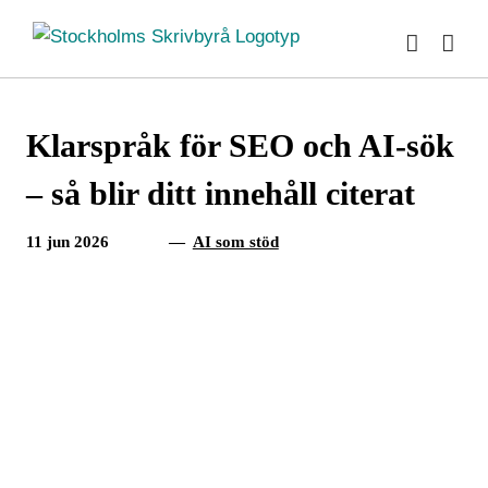
Fortsätt
till
innehållet
Klarspråk för SEO och AI-sök
– så blir ditt innehåll citerat
11 jun 2026
—
AI som stöd