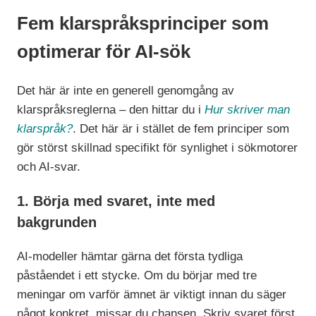
Fem klarspråksprinciper som
optimerar för AI-sök
Det här är inte en
generell genomgång av
klarspråksreglerna – den hittar du i
Hur skriver man
klarspråk?
. Det här
är i stället de fem principer som
gör
störst skillnad specifikt för synlighet
i sökmotorer
och AI-svar.
1. Börja med
svaret,
inte med
bakgrunden
AI-modeller hämtar gärna det
första tydliga
påståendet i ett stycke.
Om du börjar med tre
meningar om varför
ämnet är viktigt innan du säger
något
konkret, missar du chansen. Skriv
svaret först.