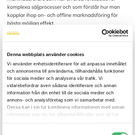
komplexa säljprocesser och som förstår hur man
kopplar ihop on- och offline marknadsföring för
bästa möjliga effekt.
Du har varit delaktig i att ta fram en kommersiell
redaktionsplan inom ett område och du har full koll
på inbound marketing. Du förstår att värdet av det
Denna webbplats använder cookies
du skapar, skapar affärer.
Vi använder enhetsidentifierare för att anpassa innehållet
Läs mer om iStone och tjänsten
och annonserna till användarna, tillhandahålla funktioner
för sociala medier och analysera vår trafik. Vi
vidarebefordrar även sådana identifierare och annan
information från din enhet till de sociala medier och
Cross Commerce Marketing
annons- och analysföretag som vi samarbetar med.
Specialist
Dessa kan i sin tur kombinera informationen med annan
information som du har tillhandahållit eller som de har
Vi söker dig som ska ta hand om vårt mest
samlat in när du har använt deras tjänster.
expansiva affärsområde, Cross Commerce, och
Samtyckesval
leda samtliga marknadsaktiviteter för detta