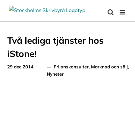
Fortsätt
till
innehållet
Två lediga tjänster hos
iStone!
29 dec 2014
—
Frilanskonsulter
,
Marknad och sälj
,
Nyheter