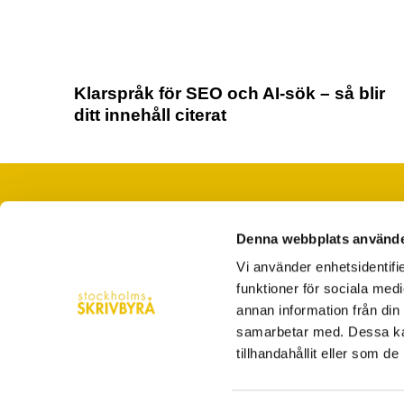
Klarspråk för SEO och AI-sök – så blir
ditt innehåll citerat
Denna webbplats använde
När du saknar ord, tid eller folk
Vi använder enhetsidentifie
hej@stockholmsskrivbyra.se
funktioner för sociala medi
Västerlånggatan 28 Stockholm
annan information från din
samarbetar med. Dessa kan
08-5560 4200
tillhandahållit eller som d