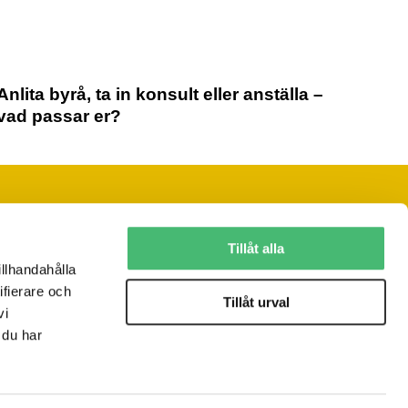
Anlita byrå, ta in konsult eller anställa –
vad passar er?
Följ oss på sociala medier
Tillåt alla
illhandahålla
ifierare och
Vill du ha vårt nyhetsbrev?
Tillåt urval
vi
JA, TACK!
 du har