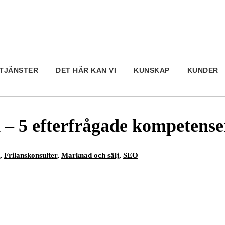
TJÄNSTER
DET HÄR KAN VI
KUNSKAP
KUNDER
 – 5 efterfrågade kompetense
,
Frilanskonsulter
,
Marknad och sälj
,
SEO