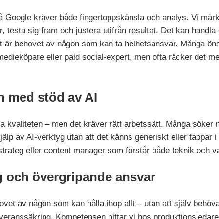
å Google kräver både fingertoppskänsla och analys. Vi märke
 testa sig fram och justera utifrån resultat. Det kan handl
 är behovet av någon som kan ta helhetsansvar. Många öns
edieköpare eller paid social-expert, men ofta räcker det me
n med stöd av AI
höja kvaliteten – men det kräver rätt arbetssätt. Många söker
jälp av AI-verktyg utan att det känns generiskt eller tappar 
sstrateg eller content manager som förstår både teknik och 
g och övergripande ansvar
et av någon som kan hålla ihop allt – utan att själv behöva 
everanssäkring. Kompetensen hittar vi hos produktionsledare,