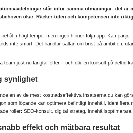
onsavdelningar står inför samma utmaningar: det är må
sbehoven ökar. Räcker tiden och kompetensen inte riktigt
innehåll i högt tempo, men ingen hinner följa upp. Kampanjer 
nds inte smart. Det handlar sällan om brist på ambition, uta
am just nu längtar efter – och där en konsult på deltid kan
g synlighet
rande en av de mest kostnadseffektiva insatserna du kan gör
on som löpande kan optimera befintligt innehåll, identifiera 
gade roller: SEO-konsult, digital strateg, innehållsoptimerare.
snabb effekt och mätbara resultat