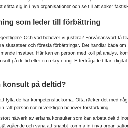
sätta sig in i nya organisationer och se till att saker faktisk
ing som leder till förbättring
r egentligen? Och vad behöver vi justera? Förvånansvärt få 
a slutsatser och föreslå förbättringar. Det handlar både om a
mmande insatser. Här kan en person med koll på analys, kon
sult på deltid eller en rekrytering. Efterfrågade titlar: digit
n konsult på deltid?
r att fylla de här kompetensluckorna. Ofta räcker det med någ
få in rätt person när ni verkligen behöver förstärkning.
 stort nätverk av erfarna konsulter som kan arbeta deltid 
jälvgående och vana att snabbt komma in i nya organisationer.