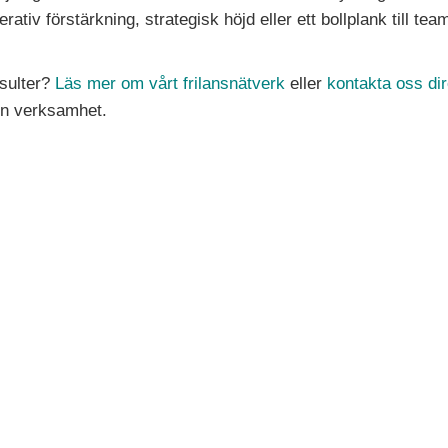
tiv förstärkning, strategisk höjd eller ett bollplank till tea
nsulter?
Läs mer om vårt frilansnätverk
eller
kontakta oss dir
din verksamhet.