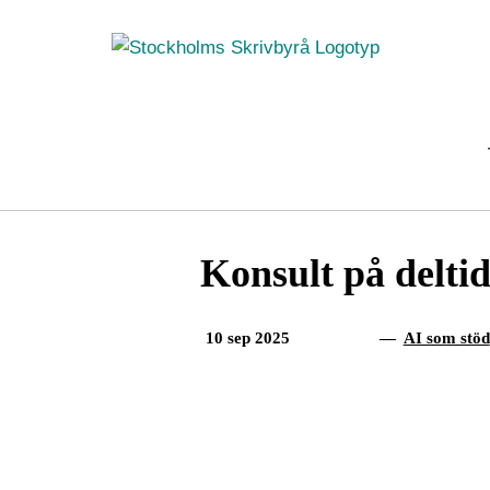
Fortsätt
till
innehållet
Konsult på deltid
10 sep 2025
—
AI som stöd