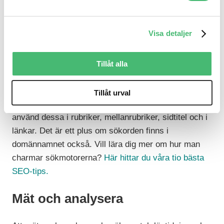
utskick. På så vis når du fler och drar samtidigt trafik
till din webbplats.
Visa detaljer
Skriv även för Google
Tillåt alla
Vilka ord söker dina kunder och potentiella kunder
på? Vilka ord vill du och din verksamhet bli
Tillåt urval
förknippade med? Välj ut ett fåtal nyckelord och
använd dessa i rubriker, mellanrubriker, sidtitel och i
länkar. Det är ett plus om sökorden finns i
domännamnet också. Vill lära dig mer om hur man
charmar sökmotorerna?
Här hittar du våra tio bästa
SEO-tips.
Mät och analysera