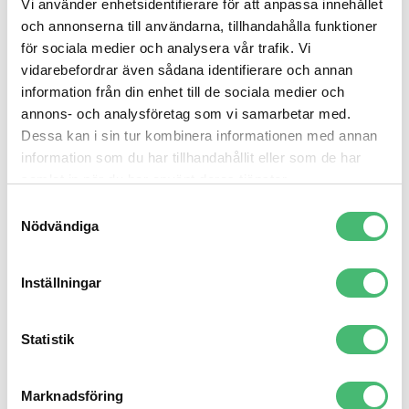
utmärkt. Ta för givet att läsaren har bråttom – då
Vi använder enhetsidentifierare för att anpassa innehållet
och annonserna till användarna, tillhandahålla funktioner
skriver du kärnfullt.
för sociala medier och analysera vår trafik. Vi
vidarebefordrar även sådana identifierare och annan
Våga vara personlig!
information från din enhet till de sociala medier och
annons- och analysföretag som vi samarbetar med.
Bloggen är ett sätt för dig att ge en personlig röst till
Dessa kan i sin tur kombinera informationen med annan
ditt företag. Att skriva i jag- eller vi-form är mer
information som du har tillhandahållit eller som de har
förtroendeingivande än att bara benämna företaget i
samlat in när du har använt deras tjänster.
tredje person. Att dessutom blanda informativ text
Samtyckesval
med inslag av personliga tankar och åsikter gör dina
Nödvändiga
texter roligare att läsa – och att skriva!
Inställningar
Marknadsför dina inlägg
Statistik
Se till att få spridning på dina inlägg genom att posta
dem på Facebook och i andra sociala kanaler. Du
Marknadsföring
kan även länka till bloggen i nyhetsbrev och andra