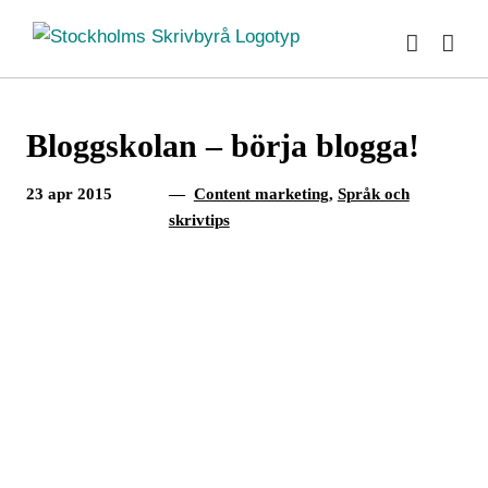
Fortsätt
till
innehållet
Bloggskolan – börja blogga!
23 apr 2015
—
Content marketing
,
Språk och
skrivtips