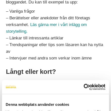
bloggandet. Du kan till exempel ta upp:
– Vanliga frågor
– Berättelser eller anekdoter från ditt företags
verksamhet.
Läs gärna mer i vårt inlägg om
storytelling.
– Länkar till intressanta artiklar
– Trendspaningar eller tips som läsaren kan ha nytta
av
– Intervjuer med andra som verkar inom ämne
Långt eller kort?
En blogg behöver inte bestå av milslånga texter.
Tvärtom! Många läser bloggar via telefonen på
bussen eller som hastigast under kafferasten. Några
Denna webbplats använder cookies
få rader och en länk kan därför duga alldeles