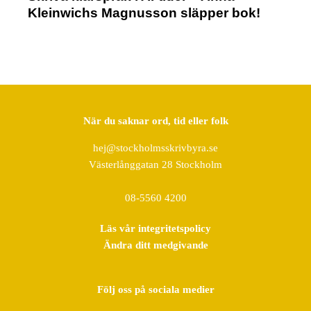
Kleinwichs Magnusson släpper bok!
När du saknar ord, tid eller folk
hej@stockholmsskrivbyra.se
Västerlånggatan 28 Stockholm
08-5560 4200
Läs vår integritetspolicy
Ändra ditt medgivande
Följ oss på sociala medier