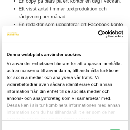
En copy på plats på ert kontor en dag i veckan.
Ett visst antal timmar textproduktion och
rådgivning per månad.
En redaktör som uppdaterar ert Facebook-konto
en gång om dagen.
Anlita en copywriter till fast
Denna webbplats använder cookies
månadspris
Vi använder enhetsidentifierare för att anpassa innehållet
och annonserna till användarna, tillhandahålla funktioner
Våra frilansande skribenter älskar löpande uppdrag
för sociala medier och analysera vår trafik. Vi
och återkommande kunder. Att lära känna sin kund
vidarebefordrar även sådana identifierare och annan
skapar goda förutsättningar för att göra ett riktigt bra
information från din enhet till de sociala medier och
annons- och analysföretag som vi samarbetar med.
jobb.
Dessa kan i sin tur kombinera informationen med annan
Ditt företag får hjälp när ni behöver. Detta av en
information som du har tillhandahållit eller som de har
person som snabbt lär sig hur er verksamhet
samlat in när du har använt deras tjänster.
fungerar och lär känna er målgrupp. Slå en signal
Samtyckesval