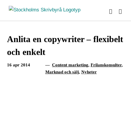
Fortsätt
till
innehållet
Anlita en copywriter – flexibelt
och enkelt
16 apr 2014
—
Content marketing
,
Frilanskonsulter
,
Marknad och sälj
,
Nyheter