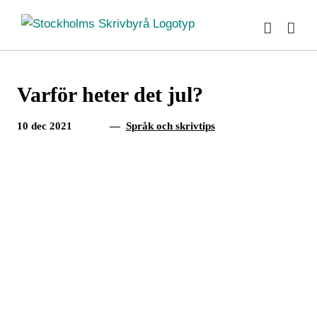
Fortsätt
till
innehållet
Varför heter det jul?
10 dec 2021
—
Språk och skrivtips