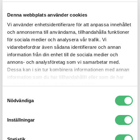
Tomte då? – var kommer det
ifrån?
Denna webbplats använder cookies
Vi använder enhetsidentifierare för att anpassa innehållet
Tomte, gårdstomte och jultomte. Kärt namn har
och annonserna till användarna, tillhandahålla funktioner
många namn! Varför heter det tomte, var kommer det
för sociala medier och analysera vår trafik. Vi
ifrån och vad är skillnaden mellan gårdstomte och
vidarebefordrar även sådana identifierare och annan
information från din enhet till de sociala medier och
jultomte egentligen? Gårdstomten är ett övernaturligt
annons- och analysföretag som vi samarbetar med.
väsen och ska enligt den svenska folktron ha vakat
Dessa kan i sin tur kombinera informationen med annan
över ens tomt eller gård. Han var liten, gråklädd,
information som du har tillhandahållit eller som de har
skäggig och oftast ilsken och man ställde ut gröt åt
samlat in när du har använt deras tjänster.
honom för att göra honom glad. Jultomten är en
Samtyckesval
annan sorts tomte som tillkom under 1800- och 1900-
Nödvändiga
talen. Han är inspirerad av julbocken och har även
lånade karaktärsdrag från Santa Claus, den
Inställningar
amerikanska motsvarigheten.
Likheterna mellan gårdstomten och den jultomte som
Statistik