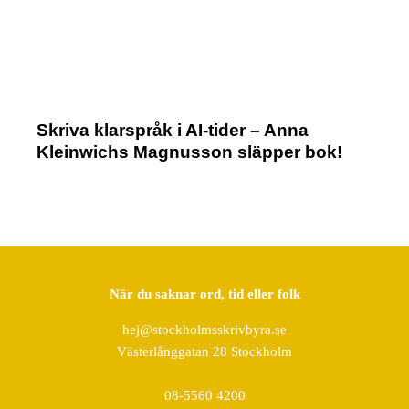
Skriva klarspråk i AI-tider – Anna
Kleinwichs Magnusson släpper bok!
När du saknar ord, tid eller folk
hej@stockholmsskrivbyra.se
Västerlånggatan 28 Stockholm
08-5560 4200