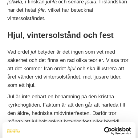
jehwla
, i finskan
juhla
och senare
joulu
. I isländskan
har det hetat
ýlir
, vilket har betecknat
vintersolståndet.
Hjul, vintersolstånd och fest
Vad ordet
jul
betyder är det ingen som vet med
säkerhet och det finns en rad olika teorier. Vissa tror
att det kommer från ordet
hjul
och ska illustrera att
året vänder vid vintersolståndet, mot ljusare tider,
som ett hjul.
Jul är inte enbart en benämning på den kristna
kyrkohögtiden. Faktum är att den går att härleda till
den äldre, hedniska midvinterfesten. Därför tror
många att jul helt enkelt betyder fest eller högtid!