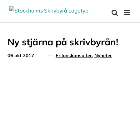
Fortsätt
till
innehållet
Ny stjärna på skrivbyrån!
06 okt 2017
—
Frilanskonsulter
,
Nyheter