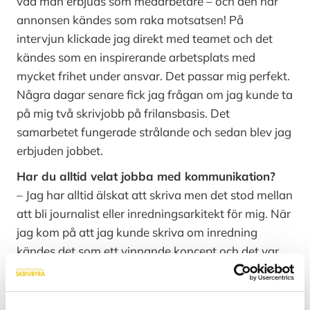
vad man erbjuds som medarbetare – och den här
annonsen kändes som raka motsatsen! På
intervjun klickade jag direkt med teamet och det
kändes som en inspirerande arbetsplats med
mycket frihet under ansvar. Det passar mig perfekt.
Några dagar senare fick jag frågan om jag kunde ta
på mig två skrivjobb på frilansbasis. Det
samarbetet fungerade strålande och sedan blev jag
erbjuden jobbet.
Har du alltid velat jobba med kommunikation?
– Jag har alltid älskat att skriva men det stod mellan
att bli journalist eller inredningsarkitekt för mig. När
jag kom på att jag kunde skriva om inredning
kändes det som ett vinnande koncept och det var
så mitt professionella skrivande tog fart.
Förutom att skriva – vad gör du mest på