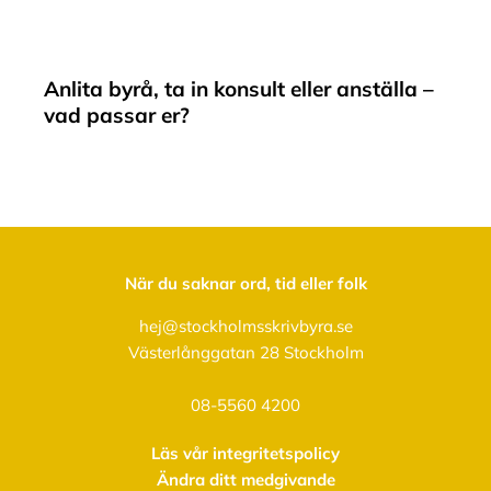
Anlita byrå, ta in konsult eller anställa –
vad passar er?
När du saknar ord, tid eller folk
hej@stockholmsskrivbyra.se
Västerlånggatan 28 Stockholm
08-5560 4200
Läs vår integritetspolicy
Ändra ditt medgivande