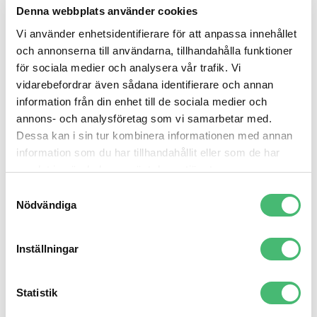
kontoret?
Denna webbplats använder cookies
Inreder kontoret och märker saker med min Dymo-
Vi använder enhetsidentifierare för att anpassa innehållet
maskin – ja, jag är en inredningsnörd.
och annonserna till användarna, tillhandahålla funktioner
… och hemma?
för sociala medier och analysera vår trafik. Vi
vidarebefordrar även sådana identifierare och annan
– Springer efter mina tre barn: 5, 2 och 1 år gamla,
information från din enhet till de sociala medier och
och försöker hindra dem från att slå ihjäl sig. Andas
annons- och analysföretag som vi samarbetar med.
i fyrkant och dricker rödvin när de lagt sig. Mitt
Dessa kan i sin tur kombinera informationen med annan
stora inredningsintresse gör också att jag alltid har
information som du har tillhandahållit eller som de har
något projekt på gång i huset. Är en riktig hoarder i
samlat in när du har använt deras tjänster.
själen men jobbar på att bli minimalist med hjälp av
Samtyckesval
Konmari-metoden
. Det går så där.
Nödvändiga
Varför håller du i en väldigt röd ballong?
– Jag försöker alltid sätta en färgklick på en annars
Inställningar
grå himmel. Superklyschigt, jag vet, men visst blir
det lite finare?
Statistik
Vilken är din hemliga superhjältekraft?