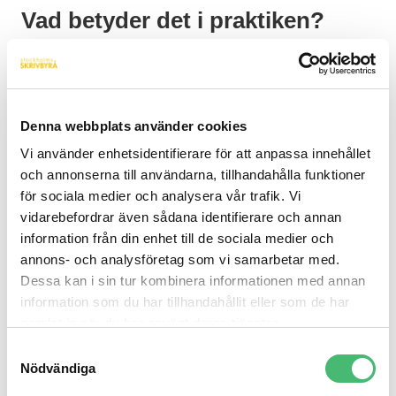
Vad betyder det i praktiken?
Du kan läsa mer om reformen på
Datainspektionens
webbplats.
Här har vi lyft några saker som är viktiga
att tänka på i samband med att GDPR träder i kraft i
Denna webbplats använder cookies
maj 2018:
Vi använder enhetsidentifierare för att anpassa innehållet
och annonserna till användarna, tillhandahålla funktioner
Samtycke:
Du behöver få användarens
för sociala medier och analysera vår trafik. Vi
godkännande för att samla in hens
vidarebefordrar även sådana identifierare och annan
personuppgifter och är även skyldig att enkelt
information från din enhet till de sociala medier och
och tydligt berätta vad du ska använda dem
annons- och analysföretag som vi samarbetar med.
till. Syftet får inte vara för brett eller luddigt.
Dessa kan i sin tur kombinera informationen med annan
Använder du något Marketing Automation-
information som du har tillhandahållit eller som de har
system behöver du informera om detta och om
samlat in när du har använt deras tjänster.
du byter tjänster eller system behöver du
Samtyckesval
Nödvändiga
inhämta samtycke på nytt.
Åtkomst till egna uppgifter:
Användarna har