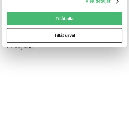
Beställ vår guide
Visa detaljer
Om du vill börja arbeta fram en redaktionell plan för
Tillåt alla
ert arbete med content marketing, beställ vår
kostnadsfria guide. Fyll i din mailadress så skickas
Tillåt urval
guiden “Sätt den redaktionella planen i tio steg” till
din mejllåda.