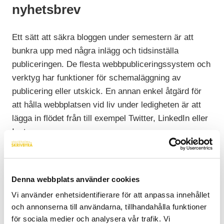
nyhetsbrev
Ett sätt att säkra bloggen under semestern är att
bunkra upp med några inlägg och tidsinställa
publiceringen. De flesta webbpubliceringssystem och
verktyg har funktioner för schemaläggning av
publicering eller utskick. En annan enkel åtgärd för
att hålla webbplatsen vid liv under ledigheten är att
lägga in flödet från till exempel Twitter, LinkedIn eller
Instagram.
Anlita en copywriter
Denna webbplats använder cookies
Är det svårt att hitta tid till att producera innehåll i
Vi använder enhetsidentifierare för att anpassa innehållet
förväg eller löpande under sommaren – varför inte ta
och annonserna till användarna, tillhandahålla funktioner
hjälp av ett proffs? Många av våra kunder väljer att
för sociala medier och analysera vår trafik. Vi