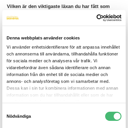
Vilken är den viktigaste läxan du har fått som
byråentreprenör genom åren?
– Att det lönar sig att jobba på tålmodigt och växa
lagom. Visst hade jag kunnat ha en större textfabrik
Denna webbplats använder cookies
med ännu fler anställda. Men för mig har det känts
Vi använder enhetsidentifierare för att anpassa innehållet
viktigare att göra bra grejer i nära samarbete med
och annonserna till användarna, tillhandahålla funktioner
våra kunder. Vi ser oss ofta som en förlängning av
för sociala medier och analysera vår trafik. Vi
deras marknadsavdelningar snarare än en extern
vidarebefordrar även sådana identifierare och annan
byrå och det verkar uppskattas. Vi har ett nära och
information från din enhet till de sociala medier och
prestigelöst samarbete utan att låsa kunderna i långa
annons- och analysföretag som vi samarbetar med.
avtal. Det är
en modell
jag är väldigt stolt och glad
Dessa kan i sin tur kombinera informationen med annan
över.
information som du har tillhandahållit eller som de har
samlat in när du har använt deras tjänster.
Vad händer nu?
Samtyckesval
– Vi ska fortsätta stötta och utbilda kunder, kreatörer
Nödvändiga
och kommunikatörer i digital kommunikation. Vi ska