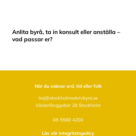
Anlita byrå, ta in konsult eller anställa –
vad passar er?
När du saknar ord, tid eller folk
hej@stockholmsskrivbyra.se
Västerlånggatan 28 Stockholm
08-5560 4200
Läs vår integritetspolicy