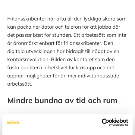
Frilansskribenter hör ofta till den lyckliga skara som
kan packa ner dator och telefon för att jobba där
det passar bäst för stunden. Ett arbetssätt som inte
är öronmärkt enbart för frilansskribenter. Den
digitala utvecklingen har bidragit till något av en
kontorsrevolution. Bilden av kontoret som den
fasta punkten i arbetslivet luckras upp och det
öppnar möjligheter för än mer individanpassade
arbetssätt.
Mindre bundna av tid och rum
Separata kontorsutrymmen med fasta arbetstider
har bytts ut mot öppna kontorslandskap med
flexsystem. Det fysiska konferensrummet har