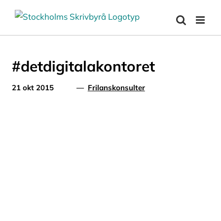
Fortsätt
till
innehållet
#detdigitalakontoret
21 okt 2015
—
Frilanskonsulter