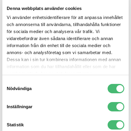
ersatts av telefonkonferenser, skypemöten och
Denna webbplats använder cookies
andra virituella mötesrum och att arbeta hemifrån
Vi använder enhetsidentifierare för att anpassa innehållet
har blivit en möjlighet för allt fler. För nog är vi olika.
och annonserna till användarna, tillhandahålla funktioner
Vissa arbetar effektivt i öppna sorlande miljöer
för sociala medier och analysera vår trafik. Vi
medan andra hittar arbetsro i lugna hörn där
vidarebefordrar även sådana identifierare och annan
dörren kan stängas. Att själv styra över när och hur
information från din enhet till de sociala medier och
annons- och analysföretag som vi samarbetar med.
vi väljer att arbeta ser vi som framtidens arbetssätt
Dessa kan i sin tur kombinera informationen med annan
och ett recept för gladare, friskare och mer effektiva
information som du har tillhandahållit eller som de har
medarbetare.
samlat in när du har använt deras tjänster.
Samtyckesval
Var får du arbetsro?
Nödvändiga
Hemma vid köksbordet, på ett stimmigt café, eller i
Inställningar
bibliotekets tystaste vrå. Var arbetar du bäst? Lägg
upp en bild på Instagram och hashtagga med
#detdigitalakontoret
Statistik