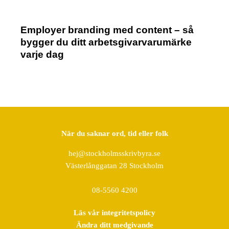
Employer branding med content – så
bygger du ditt arbetsgivarvarumärke
varje dag
När du saknar ord, tid eller folk
hej@stockholmsskrivbyra.se
Västerlånggatan 28 Stockholm
08-5560 4200
Läs vår integritetspolicy
Ändra ditt medgivande