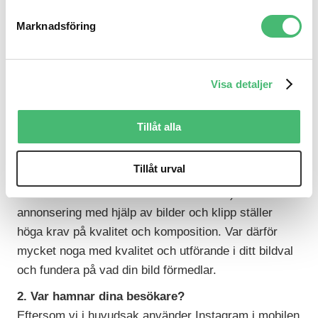
3 tips för din annons
Marknadsföring
1. Välj rätt bild
Precis som i alla kanaler är det viktigt att anpassa
Visa detaljer
budskap efter målgrupp och på Instagram ligger
användarnas förväntningar i att bli inspirerade. En
Tillåt alla
bild säger mer än tusen ord är ett slitet uttryck men
faktum är att bilder har en förmåga att engagera och
Tillåt urval
förmedla känslor mycket snabbare än text (även om
det svider lite för oss skribenter att höra). Men
annonsering med hjälp av bilder och klipp ställer
höga krav på kvalitet och komposition. Var därför
mycket noga med kvalitet och utförande i ditt bildval
och fundera på vad din bild förmedlar.
2. Var hamnar dina besökare?
Eftersom vi i huvudsak använder Instagram i mobilen