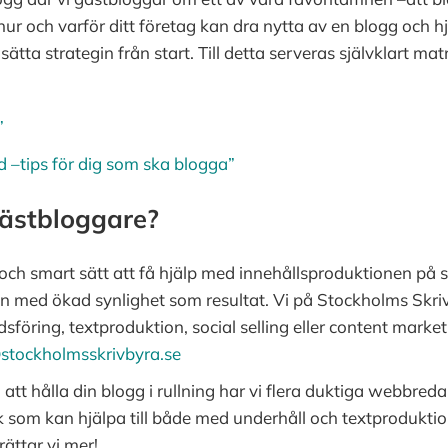
r och varför ditt företag kan dra nytta av en blogg och hj
ta strategin från start. Till detta serveras självklart matn
”
d –tips för dig som ska blogga”
 gästbloggare?
t och smart sätt att få hjälp med innehållsproduktionen på s
en med ökad synlighet som resultat. Vi på Stockholms Skr
ring, textproduktion, social selling eller content marketin
stockholmsskrivbyra.se
t hålla din blogg i rullning har vi flera duktiga webbreda
 som kan hjälpa till både med underhåll och textproduktion.
ättar vi mer!