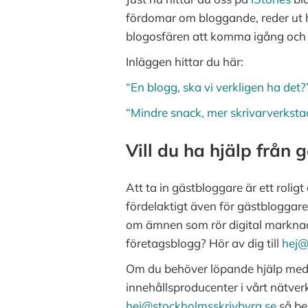
fördomar om bloggande, reder ut hu
blogosfären att komma igång och sät
Inläggen hittar du här:
“En blogg, ska vi verkligen ha det?
“Mindre snack, mer skrivarverksta
Vill du ha hjälp från
Att ta in gästbloggare är ett rolig
fördelaktigt även för gästbloggar
om ämnen som rör digital marknadsfö
företagsblogg? Hör av dig till
hej@
Om du behöver löpande hjälp med at
innehållsproducenter i vårt nätverk
hej@stockholmsskrivbyra.se
så ber