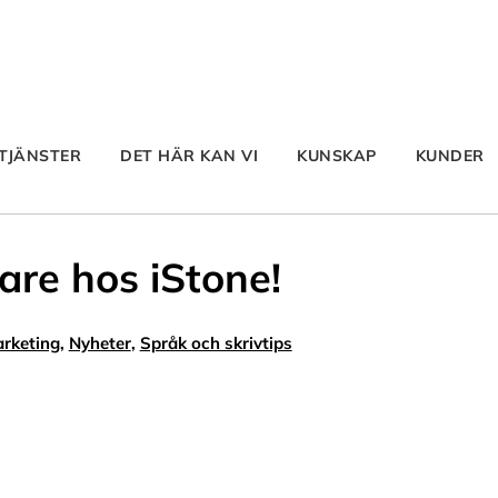
TJÄNSTER
DET HÄR KAN VI
KUNSKAP
KUNDER
are hos iStone!
rketing
,
Nyheter
,
Språk och skrivtips