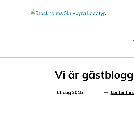
Fortsätt
till
innehållet
Vi är gästblogg
11 aug 2015
—
Content ma