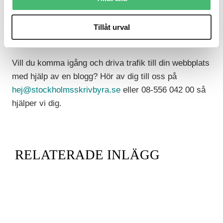
där alla skriver. Vi finns tillhands för att peppa och
hjälpa till att bolla ämnen, vinklar och formuleringar.
Tillåt urval
Den här typen av frukostar är ett sätt för ett helt
team att avsätta tid och komma framåt i arbetet.
Vill du komma igång och driva trafik till din webbplats
med hjälp av en blogg? Hör av dig till oss på
hej@stockholmsskrivbyra.se
eller 08-556 042 00 så
hjälper vi dig.
RELATERADE INLÄGG