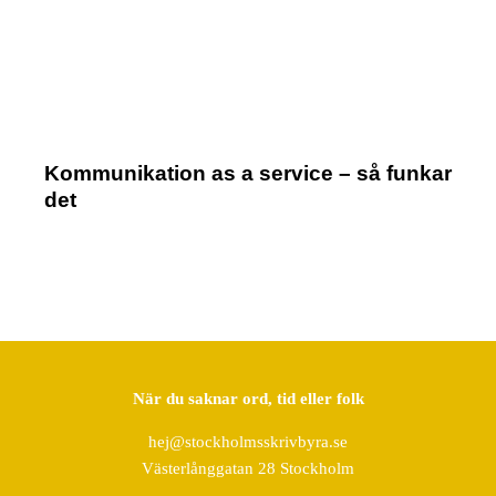
Kommunikation as a service – så funkar
det
När du saknar ord, tid eller folk
hej@stockholmsskrivbyra.se
Västerlånggatan 28 Stockholm