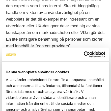
den expertis som finns internt. Ska ett blogginlägg
handla om vikten av användarvänlighet på en
webbplats är det till exempel mer intressant om en
utvecklare eller UX-designer delar med sig av sina
kunskaper än om marknadschefen eller VD:n gör det.
En lite snitsigare benämning på personer som bidrar
med innehåll är “content providers”.
Se till att alla i teamet är
ombord!
Denna webbplats använder cookies
Vi använder enhetsidentifierare för att anpassa innehållet
Det är viktigt att alla content providers är införstådda
och annonserna till användarna, tillhandahålla funktioner
med hur en blogg fungerar, vad målet och syftet är ,
för sociala medier och analysera vår trafik. Vi
hur målgruppen fungerar och vilka behov som
vidarebefordrar även sådana identifierare och annan
behöver tillgodoses. Här kan vi på skrivbyrån hjälpa
information från din enhet till de sociala medier och
till på olika sätt:
annons- och analysföretag som vi samarbetar med.