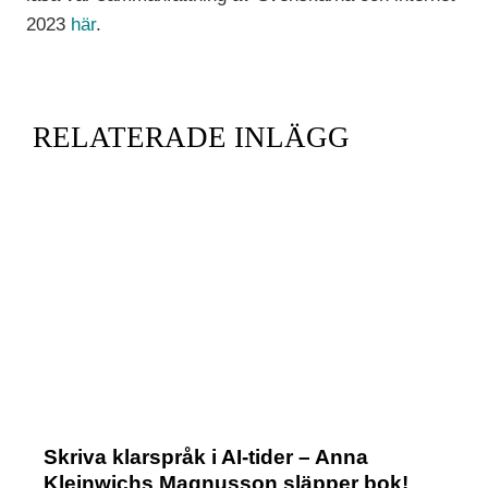
2023
här
.
RELATERADE INLÄGG
Skriva klarspråk i AI-tider – Anna
Kleinwichs Magnusson släpper bok!