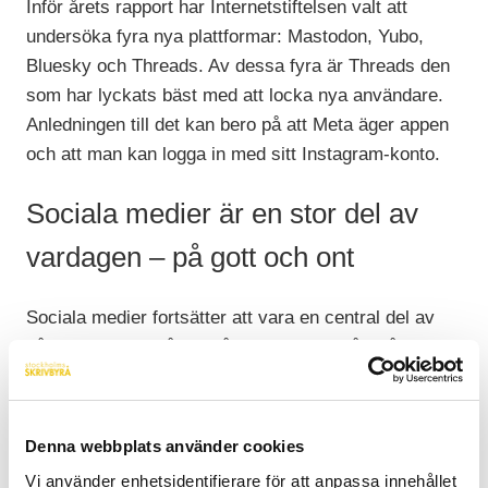
Inför årets rapport har Internetstiftelsen valt att
undersöka fyra nya plattformar: Mastodon, Yubo,
Bluesky och Threads. Av dessa fyra är Threads den
som har lyckats bäst med att locka nya användare.
Anledningen till det kan bero på att Meta äger appen
och att man kan logga in med sitt Instagram-konto.
Sociala medier är en stor del av
vardagen – på gott och ont
Sociala medier fortsätter att vara en central del av
våra liv. Här umgås vi, får nyheter och råd från
andra. Samtidigt har sociala medier en baksida –
många, särskilt unga kvinnor, känner sig ensamma
och otillräckliga. Rapporten lyfter också det växande
Denna webbplats använder cookies
problemet med näthat, där unga män är särskilt
Vi använder enhetsidentifierare för att anpassa innehållet