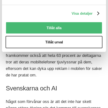
nyhetsmedier på TikTok.
Visa detaljer
Övervakning – ett hett ämne
Tillåt alla
Rapporten visar att många svenskar är öppna för
ökad övervakning, som ansiktsigenkänning på
Tillåt urval
offentliga platser och att polisen får tillgång till privata
konversationer vid brottsmisstankar. Det
framkommer också att hela 63 procent av deltagarna
tror att deras mobiltelefoner tjuvlyssnar på dem,
eftersom det kan dyka upp reklam i mobilen för saker
de har pratat om.
Svenskarna och AI
Något som förvånar oss är att det inte har skett