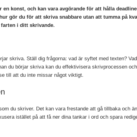
är en konst, och kan vara avgörande för att hålla deadli
 hur gör du för att skriva snabbare utan att tumma på kv
farten i ditt skrivande.
örjar skriva. Ställ dig frågorna: vad är syftet med texten? Va
 innan du börjar skriva kan du effektivisera skrivprocessen o
e till att du inte missar något viktigt.
en
 som du skriver. Det kan vara frestande att gå tillbaka och 
usera istället på att få ner dina tankar i ord och spara redige