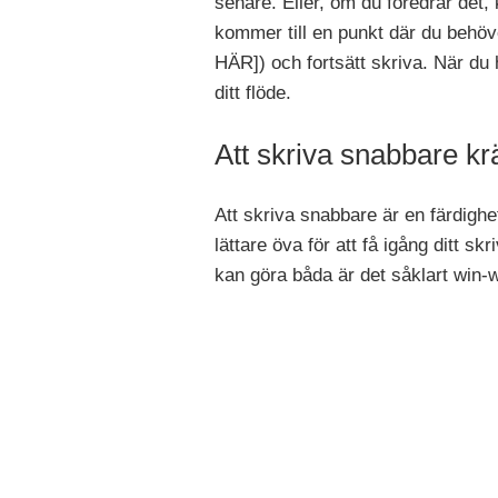
senare. Eller, om du föredrar det
kommer till en punkt där du behöv
HÄR]) och fortsätt skriva. När du h
ditt flöde.
Att skriva snabbare kr
Att skriva snabbare är en färdigh
lättare öva för att få igång ditt s
kan göra båda är det såklart win-w