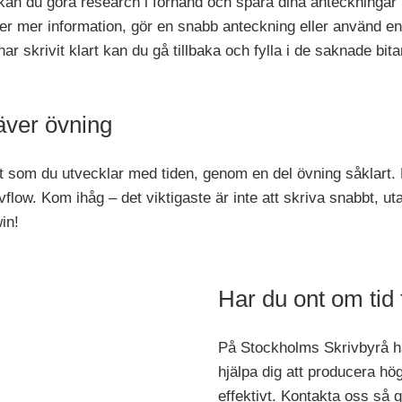
, kan du göra research i förhand och spara dina anteckninga
er mer information, gör en snabb anteckning eller använd en
ar skrivit klart kan du gå tillbaka och fylla i de saknade bita
äver övning
et som du utvecklar med tiden, genom en del övning såklart.
krivflow. Kom ihåg – det viktigaste är inte att skriva snabbt, 
in!
Har du ont om tid f
På Stockholms Skrivbyrå ha
hjälpa dig att producera hög
effektivt.
Kontakta oss så g