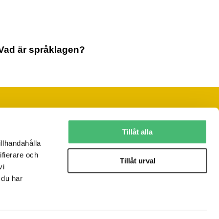
Vad är språklagen?
Följ oss på sociala medier
Tillåt alla
illhandahålla
ifierare och
Vill du ha vårt nyhetsbrev?
Tillåt urval
vi
JA, TACK!
 du har