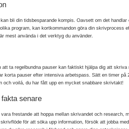
on
n bli din tidsbesparande kompis. Oavsett om det handlar om 
n olika program, kan kortkommandon göra din skrivprocess effek
 mest använda i det verktyg du använder.
att ta regelbundna pauser kan faktiskt hjälpa dig att skriva 
tar korta pauser efter intensiva arbetspass. Sätt en timer p
och voilá, du har fått upp en mycket snabbare skrivtakt!
d fakta senare
 vara frestande att hoppa mellan skrivandet och research, 
tt skrivflöde för att söka upp information, försök att jobba med