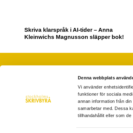
Skriva klarspråk i AI-tider – Anna
Kleinwichs Magnusson släpper bok!
Denna webbplats använde
När du saknar ord, tid eller folk
Vi använder enhetsidentifie
hej@stockholmsskrivbyra.se
funktioner för sociala medi
Västerlånggatan 28 Stockholm
annan information från din
samarbetar med. Dessa kan
08-5560 4200
tillhandahållit eller som d