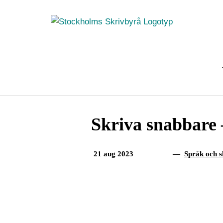
Fortsätt
till
innehållet
Skriva snabbare –
21 aug 2023
—
Språk och s