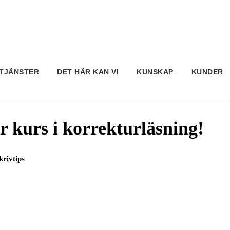
TJÄNSTER
DET HÄR KAN VI
KUNSKAP
KUNDER
 kurs i korrekturläsning!
krivtips