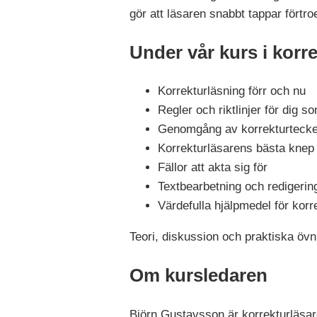
gör att läsaren snabbt tappar förtr
Under vår kurs i korre
Korrekturläsning förr och nu
Regler och riktlinjer för dig s
Genomgång av korrekturteck
Korrekturläsarens bästa knep
Fällor att akta sig för
Textbearbetning och redigerin
Värdefulla hjälpmedel för korr
Teori, diskussion och praktiska övn
Om kursledaren
Björn Gustavsson är korrekturläsare,