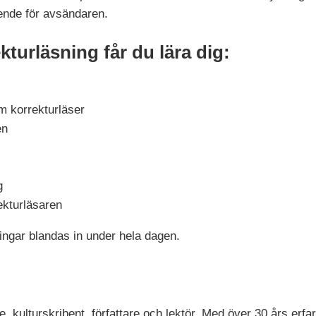
oende för avsändaren.
kturläsning får du lära dig:
om korrekturläser
en
g
ekturläsaren
ingar blandas in under hela dagen.
 kulturskribent, författare och lektör. Med över 30 års erfar