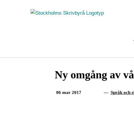
Fortsätt
till
innehållet
Ny omgång av vår
06 mar 2017
—
Språk och s