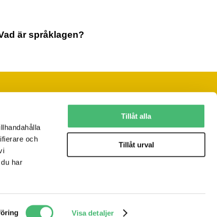
Vad är språklagen?
Följ oss på sociala medier
Tillåt alla
illhandahålla
ifierare och
Vill du ha vårt nyhetsbrev?
Tillåt urval
vi
JA, TACK!
 du har
öring
Visa detaljer