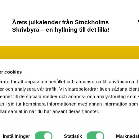
Årets julkalender från Stockholms
Skrivbyrå – en hyllning till det lilla!
Läs vår integritetspolicy
Ändra ditt medgivande
r cookies
rare för att anpassa innehållet och annonserna till användarna, t
er och analysera vår trafik. Vi vidarebefordrar även sådana ident
 enhet till de sociala medier och annons- och analysföretag som 
 i sin tur kombinera informationen med annan information som
e har samlat in när du har använt deras tjänster.
Inställningar
Statistik
Marknadsf
Copyright 2025 Stockholms Skrivbyrå / Alla rättigheter reserverade