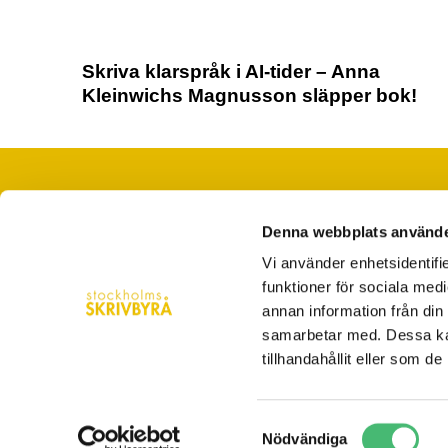
Skriva klarspråk i AI-tider – Anna
Kleinwichs Magnusson släpper bok!
Denna webbplats använde
När du saknar ord, tid eller folk
Vi använder enhetsidentifie
hej@stockholmsskrivbyra.se
funktioner för sociala medi
Västerlånggatan 28 Stockholm
annan information från din
samarbetar med. Dessa kan
08-5560 4200
tillhandahållit eller som d
Samtyckesval
Nödvändiga