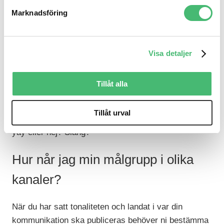
krävs ett grundligt strategiskt arbete där ni behöver
Marknadsföring
besvara några frågor om varumärket:
Vad har ni för värderingar?
Visa detaljer
Vad är ert syfte?
Vilken målgrupp har ni – och hur pratar den?
Tillåt alla
Hett tips: De små detaljerna har stor betydelse för
tonläget. Vilka ord använder du? Passar det med
Tillåt urval
utropstecken i din kommunikation? Är förkortningar
yay eller nej? Slang?
Hur når jag min målgrupp i olika
kanaler?
När du har satt tonaliteten och landat i var din
kommunikation ska publiceras behöver ni bestämma