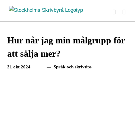
Fortsätt
till
innehållet
Hur når jag min målgrupp för
att sälja mer?
31 okt 2024
—
Språk och skrivtips