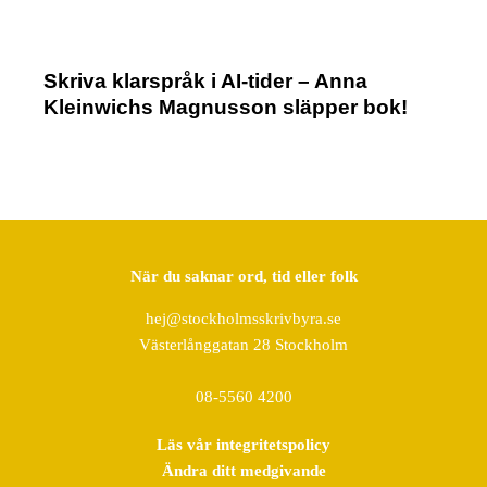
Skriva klarspråk i AI-tider – Anna
Kleinwichs Magnusson släpper bok!
När du saknar ord, tid eller folk
hej@stockholmsskrivbyra.se
Västerlånggatan 28 Stockholm
08-5560 4200
Läs vår integritetspolicy
Ändra ditt medgivande