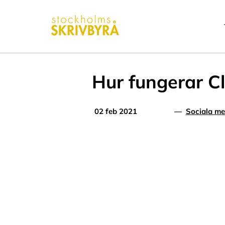
Fortsätt
till
innehållet
Hur fungerar C
02 feb 2021
—
Sociala me