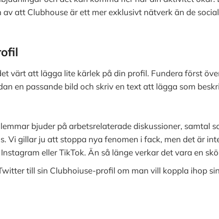
 av att Clubhouse är ett mer exklusivt nätverk än de social
ofil
det värt att lägga lite kärlek på din profil. Fundera först ö
edan en passande bild och skriv en text att lägga som beskr
emmar bjuder på arbetsrelaterade diskussioner, samtal so
s. Vi gillar ju att stoppa nya fenomen i fack, men det är in
, Instagram eller TikTok. Än så länge verkar det vara en sk
itter till sin Clubhoiuse-profil om man vill koppla ihop sin