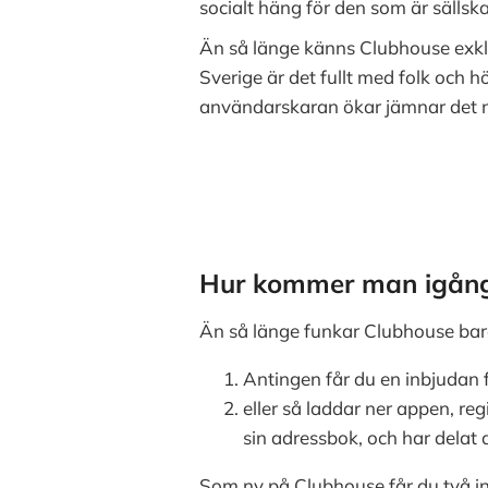
socialt häng för den som är sälls
Än så länge känns Clubhouse exklu
Sverige är det fullt med folk och 
användarskaran ökar jämnar det n
Hur kommer man igån
Än så länge funkar Clubhouse bara 
Antingen får du en inbjuda
eller så laddar ner appen, r
sin adressbok, och har delat 
Som ny på Clubhouse får du två in