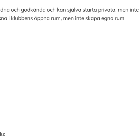
udna och godkända och kan själva starta privata, men int
ssna i klubbens öppna rum, men inte skapa egna rum.
du: