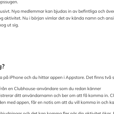
kapssugen.
sivt. Nya medlemmar kan bjudas in av befintliga och även
hög aktivitet. Nu i början vimlar det av kända namn och ans
og ut sig.
g?
på iPhone och du hittar appen i Appstore. Det finns två sät
n från en Clubhouse-användare som du redan känner
egistrerar ditt användarnamn och ber om att få komma in. 
den med appen, får en notis om att du vill komma in och kan
bjudningar och det kan komma fler när din aktivitet ökar.