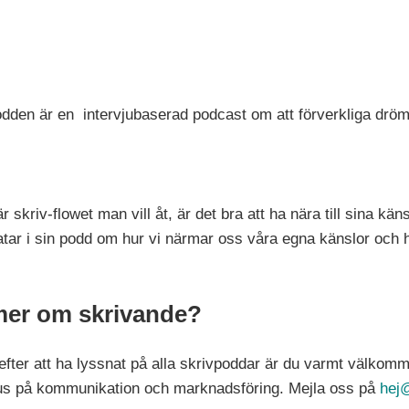
dden är en intervjubaserad podcast om att förverkliga drö
är skriv-flowet man vill åt, är det bra att ha nära till sina kä
pratar i sin podd om hur vi närmar oss våra egna känslor oc
 mer om skrivande?
ter att ha lyssnat på alla skrivpoddar är du varmt välkommen
kus på kommunikation och marknadsföring. Mejla oss på
hej