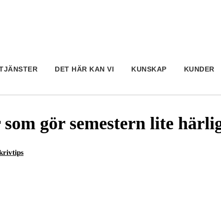
TJÄNSTER
DET HÄR KAN VI
KUNSKAP
KUNDER
som gör semestern lite härli
krivtips