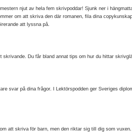
mestern njut av hela fem skrivpoddar! Sjunk ner i hängmat
römmer om att skriva den där romanen, fila dina copykunskaper
pirerande att lyssna på.
vt skrivande. Du får bland annat tips om hur du hittar skrivg
fattare svar på dina frågor. I Lektörspodden ger Sveriges dip
m att skriva för barn, men den riktar sig till dig som vuxen.