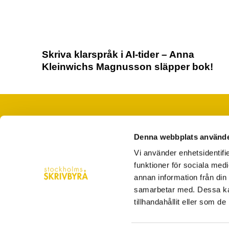
Skriva klarspråk i AI-tider – Anna
Kleinwichs Magnusson släpper bok!
Denna webbplats använde
När du saknar ord, tid eller folk
Vi använder enhetsidentifie
hej@stockholmsskrivbyra.se
funktioner för sociala medi
Västerlånggatan 28 Stockholm
annan information från din
samarbetar med. Dessa kan
08-5560 4200
tillhandahållit eller som d