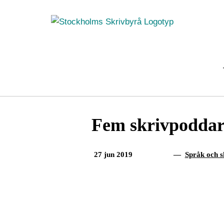
Fortsätt
till
innehållet
Fem skrivpoddar 
27 jun 2019
—
Språk och s