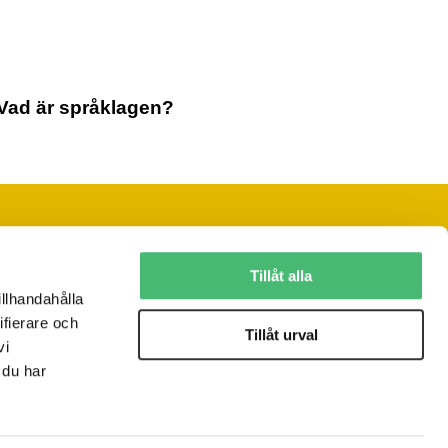
Vad är språklagen?
Följ oss på sociala medier
Tillåt alla
illhandahålla
ifierare och
Vill du ha vårt nyhetsbrev?
Tillåt urval
vi
JA, TACK!
 du har