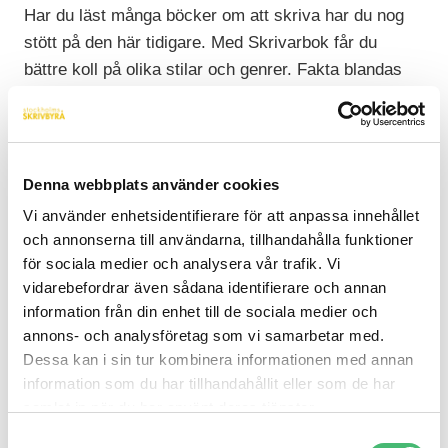
Har du läst många böcker om att skriva har du nog
stött på den här tidigare. Med Skrivarbok får du
bättre koll på olika stilar och genrer. Fakta blandas
med skrivövningar och tips för dig som vill skriva
poesi, prosa eller journalistik. Boken har kommit i
flera upplagor och används ofta på skrivkurser av
olika slag. En ganska liten bok som rymmer mycket
Denna webbplats använder cookies
kunskap.
Vi använder enhetsidentifierare för att anpassa innehållet
och annonserna till användarna, tillhandahålla funktioner
Alla kan skriva, Embla Sue
för sociala medier och analysera vår trafik. Vi
Panova, Anna Kleinwichs
vidarebefordrar även sådana identifierare och annan
Magnusson och Mikael Rosén
information från din enhet till de sociala medier och
annons- och analysföretag som vi samarbetar med.
365 skrivövningar av väldigt varierande slag. Skriv
Dessa kan i sin tur kombinera informationen med annan
information som du har tillhandahållit eller som de har
en om dagen eller slå upp en sida på måfå. Boken är
samlat in när du har använt deras tjänster.
tänkt för dig som älskar eller hatar att skriva och
Samtyckesval
boostar både kreativitet och kunskapen om