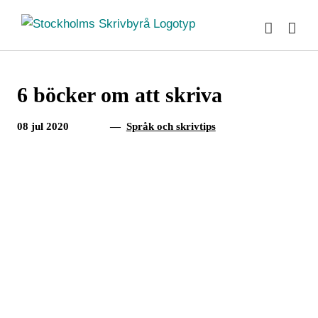
Fortsätt
till
innehållet
6 böcker om att skriva
08 jul 2020
—
Språk och skrivtips