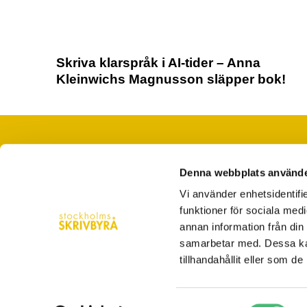
Skriva klarspråk i AI-tider – Anna
Kleinwichs Magnusson släpper bok!
Denna webbplats använde
När du saknar ord, tid eller folk
Vi använder enhetsidentifie
hej@stockholmsskrivbyra.se
funktioner för sociala medi
Västerlånggatan 28 Stockholm
annan information från din
samarbetar med. Dessa kan
08-5560 4200
tillhandahållit eller som d
Samtyckesval