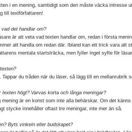
en i en mening, samtidigt som den måste väcka intresse ut
 till textförfattaren!
n vad det handlar om?
läsare är att veta vad texten handlar om, redan i första meni
mer att handla om redan där. Ibland kan ett trick vara att s
attarens mentala startsträcka, men fyller inget syfte för läsa
i texten?
. Tappar du tråden när du läser, så lägg till en mellanrubrik
r texten högt? Varvas korta och långa meningar?
, lång mening är en konst som inte alla behärskar. Om det känns
ngt stycke innehåller oftast tre meningar, inte mer än så.
en? Byts vinkeln eller budskapet?