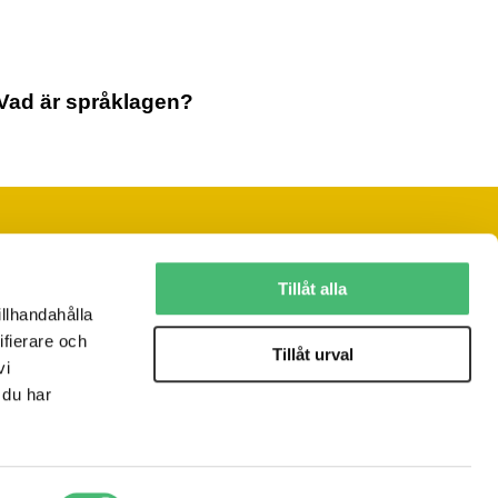
Vad är språklagen?
Följ oss på sociala medier
Tillåt alla
illhandahålla
ifierare och
Vill du ha vårt nyhetsbrev?
Tillåt urval
vi
JA, TACK!
 du har