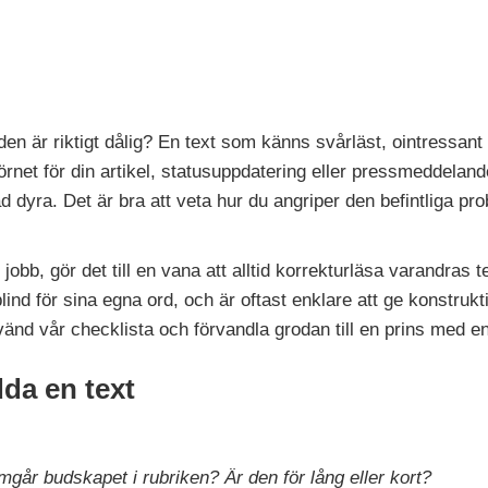
den är riktigt dålig? En text som känns svårläst, ointressant
rnet för din artikel, statusuppdatering eller pressmeddelande
åd dyra. Det är bra att veta hur du angriper den befintliga p
jobb, gör det till en vana att alltid korrekturläsa varandra
lind för sina egna ord, och är oftast enklare att ge konstrukt
vänd vår checklista och förvandla grodan till en prins med e
ädda en text
amgår budskapet i rubriken? Är den för lång eller kort?