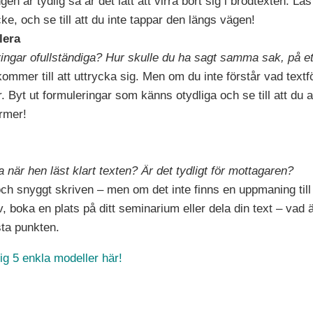
en är tydlig så är det lätt att virra bort sig i brödtexten. L
ke, och se till att du inte tappar den längs vägen!
lera
ringar ofullständiga? Hur skulle du ha sagt samma sak, på et
t kommer till att uttrycka sig. Men om du inte förstår vad textf
er. Byt ut formuleringar som känns otydliga och se till att d
ermer!
a när hen läst klart texten? Är det tydligt för mottagaren?
och snyggt skriven – men om det inte finns en uppmaning till
boka en plats på ditt seminarium eller dela din text – vad är
sta punkten.
ig 5 enkla modeller här!