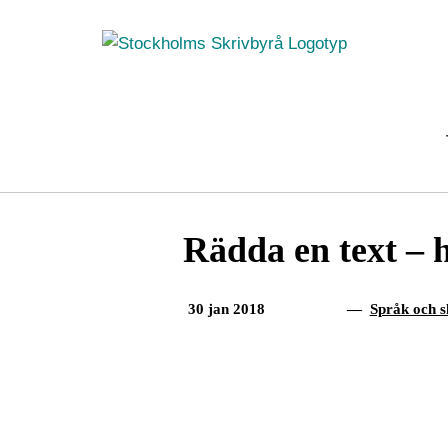
Fortsätt
till
innehållet
Rädda en text – 
30 jan 2018
—
Språk och s