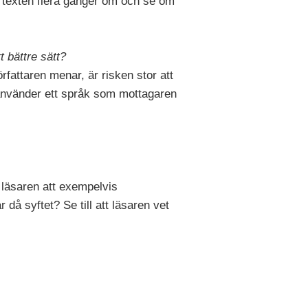
äs texten flera gånger om och se om
t bättre sätt?
örfattaren menar, är risken stor att
u använder ett språk som mottagaren
 läsaren att exempelvis
 då syftet? Se till att läsaren vet