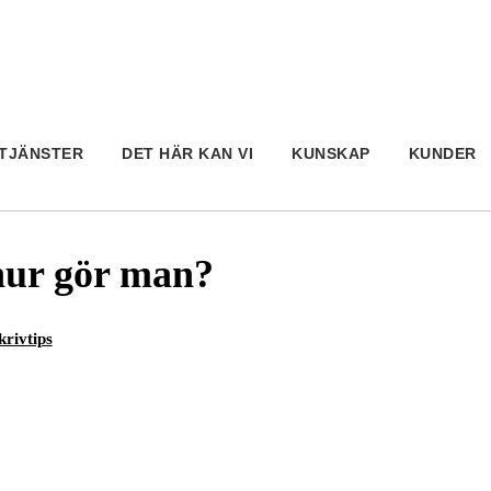
TJÄNSTER
DET HÄR KAN VI
KUNSKAP
KUNDER
hur gör man?
krivtips