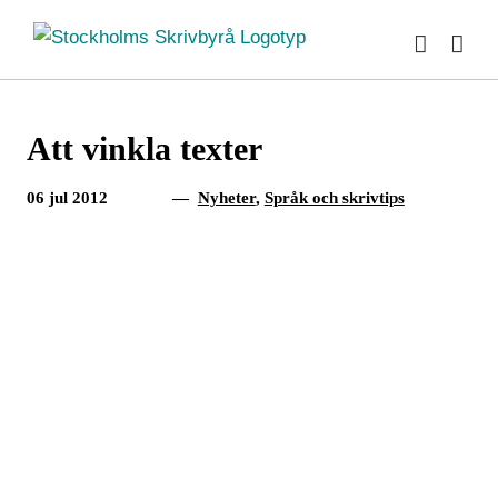
Fortsätt
till
innehållet
Att vinkla texter
06 jul 2012
—
Nyheter
,
Språk och skrivtips