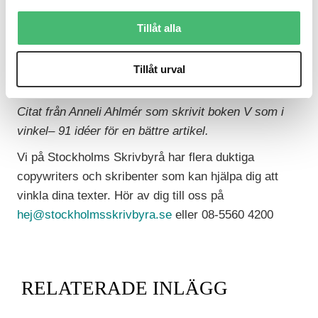
läsaren ska tröttna. På det sättet är en bra idé halva
jobbet. Det kan kännas frustrerande att bara plocka
Tillåt alla
ut en liten del av allt mödosamt insamlat material och
lägga resten åt sidan. Men kan du inte sovra och
Tillåt urval
skala bort oväsentligheterna blir du inte läst.
Citat från Anneli Ahlmér som skrivit boken V som i
vinkel– 91 idéer för en bättre artikel.
Vi på Stockholms Skrivbyrå har flera duktiga
copywriters och skribenter som kan hjälpa dig att
vinkla dina texter. Hör av dig till oss på
hej@stockholmsskrivbyra.se
eller 08-5560 4200
RELATERADE INLÄGG