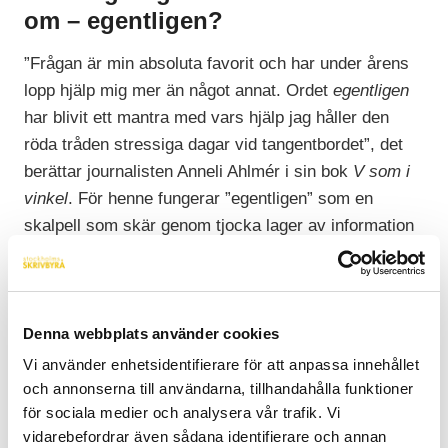
om – egentligen?
”Frågan är min absoluta favorit och har under årens
lopp hjälp mig mer än något annat. Ordet
egentligen
har blivit ett mantra med vars hjälp jag håller den
röda tråden stressiga dagar vid tangentbordet”, det
berättar journalisten Anneli Ahlmér i sin bok
V som i
vinkel
. För henne fungerar ”egentligen” som en
skalpell som skär genom tjocka lager av information
och sinnesintryck för att till slut blottlägga kärnan.
“Att vinkla är för en journalist att renodla,
nyhetsvärdera och hitta den krok som berättelsen
Denna webbplats använder cookies
ska hängas upp på. Vad du väljer att
Vi använder enhetsidentifierare för att anpassa innehållet
berätta (renodlingen, vinkeln) och hur du hänger upp
och annonserna till användarna, tillhandahålla funktioner
berättelsen (kroken) avslöjar din professionalitet som
för sociala medier och analysera vår trafik. Vi
skribent – förmågan att göra det oformliga hanterbart.
vidarebefordrar även sådana identifierare och annan