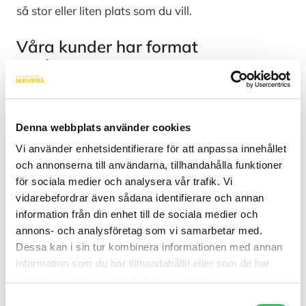
så stor eller liten plats som du vill.
Våra kunder har format
Byrågruppen
Behoven varierar hos våra uppdragsgivare och det
kan gå snabbt. Ibland behöver de med kort varsel
Denna webbplats använder cookies
artiklar eller korta filmer till sociala medier. Vid
Vi använder enhetsidentifierare för att anpassa innehållet
arbetstoppar eller föräldraledighet behövs en
och annonserna till användarna, tillhandahålla funktioner
konsult och efter sommaren behöver teamet växa
för sociala medier och analysera vår trafik. Vi
med två personer. Teknikutvecklingen utmanar oss
vidarebefordrar även sådana identifierare och annan
och i perioder ligger fokus på att utbilda teamet, i
information från din enhet till de sociala medier och
att använda AI eller bli bättre på att skriva SEO.
annons- och analysföretag som vi samarbetar med.
Ibland sker allt detta samtidigt och på grund av
Dessa kan i sin tur kombinera informationen med annan
varandra. Det är här vi kommer in. Vi använder och
information som du har tillhandahållit eller som de har
delar vår breda kunskap.
samlat in när du har använt deras tjänster.
Samtyckesval