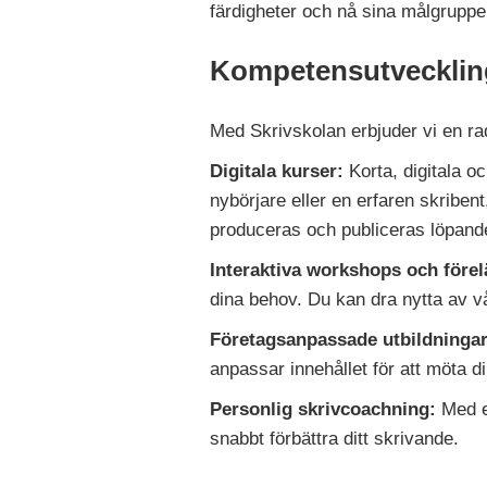
färdigheter och nå sina målgrupper 
Kompetensutveckling
Med Skrivskolan erbjuder vi en rad 
Digitala kurser:
Korta, digitala o
nybörjare eller en erfaren skriben
produceras och publiceras löpand
Interaktiva workshops och före
dina behov. Du kan dra nytta av v
Företagsanpassade utbildningar
anpassar innehållet för att möta d
Personlig skrivcoachning:
Med en
snabbt förbättra ditt skrivande.