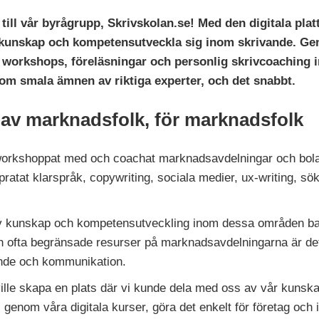
ott till vår byrågrupp, Skrivskolan.se! Med den digitala p
in kunskap och kompetensutveckla sig inom skrivande. Ge
er, workshops, föreläsningar och personlig skrivcoachin
 om smala ämnen av riktiga experter, och det snabbt.
 av marknadsfolk, för marknadsfolk
r, workshoppat med och coachat marknadsavdelningar och bola
pratat klarspråk, copywriting, sociala medier, ux-writing, sö
v kunskap och kompetensutveckling inom dessa områden bar
 ofta begränsade resurser på marknadsavdelningarna är det tyd
ande och kommunikation.
ille skapa en plats där vi kunde dela med oss av vår kunsk
 genom våra digitala kurser, göra det enkelt för företag och i