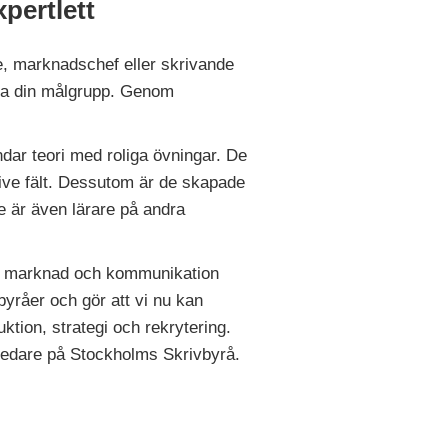
xpertlett
e, marknadschef eller skrivande
era din målgrupp. Genom
ndar teori med roliga övningar. De
tive fält. Dessutom är de skapade
 är även lärare på andra
 om marknad och kommunikation
yråer och gör att vi nu kan
ktion, strategi och rekrytering.
sledare på Stockholms Skrivbyrå.