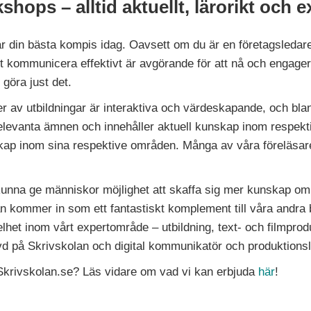
hops – alltid aktuellt, lärorikt och e
r din bästa kompis idag. Oavsett om du är en företagsledar
att kommunicera effektivt är avgörande för att nå och engag
 göra just det.
r av utbildningar är interaktiva och värdeskapande, och bla
 relevanta ämnen och innehåller aktuell kunskap inom respek
ap inom sina respektive områden. Många av våra föreläsare
en kunna ge människor möjlighet att skaffa sig mer kunskap
 kommer in som ett fantastiskt komplement till våra andra b
het inom vårt expertområde – utbildning, text- och filmprodu
vd på Skrivskolan och digital kommunikatör och produktion
 Skrivskolan.se? Läs vidare om vad vi kan erbjuda
här
!