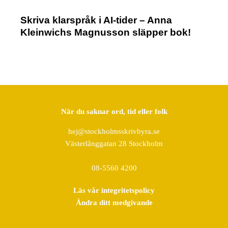
Skriva klarspråk i AI-tider – Anna
Kleinwichs Magnusson släpper bok!
När du saknar ord, tid eller folk
hej@stockholmsskrivbyra.se
Västerlånggatan 28 Stockholm
08-5560 4200
Läs vår integritetspolicy
Ändra ditt medgivande